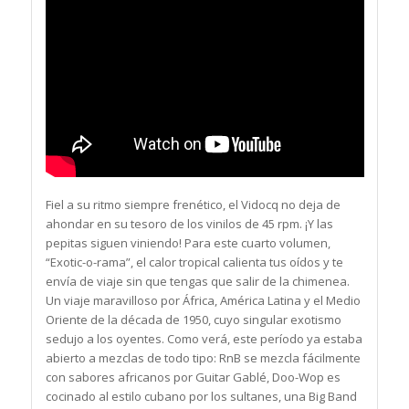
Fiel a su ritmo siempre frenético, el Vidocq no deja de
ahondar en su tesoro de los vinilos de 45 rpm. ¡Y las
pepitas siguen viniendo! Para este cuarto volumen,
“Exotic-o-rama”, el calor tropical calienta tus oídos y te
envía de viaje sin que tengas que salir de la chimenea.
Un viaje maravilloso por África, América Latina y el Medio
Oriente de la década de 1950, cuyo singular exotismo
sedujo a los oyentes. Como verá, este período ya estaba
abierto a mezclas de todo tipo: RnB se mezcla fácilmente
con sabores africanos por Guitar Gablé, Doo-Wop es
cocinado al estilo cubano por los sultanes, una Big Band