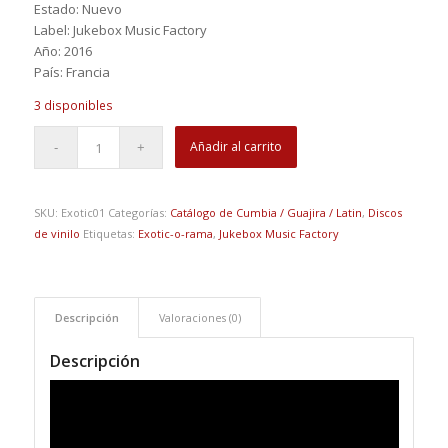
Estado: Nuevo
Label: Jukebox Music Factory
Año: 2016
País: Francia
3 disponibles
Añadir al carrito
SKU:
Exotic01
Categorías:
Catálogo de Cumbia / Guajira / Latin
,
Discos
de vinilo
Etiquetas:
Exotic-o-rama
,
Jukebox Music Factory
Descripción
Valoraciones (0)
Descripción