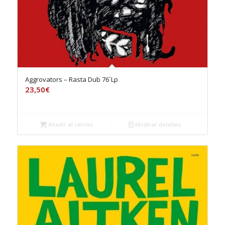
Aggrovators – Rasta Dub 76´Lp
23,50
€
Añadir al carrito
Mostrar detalles