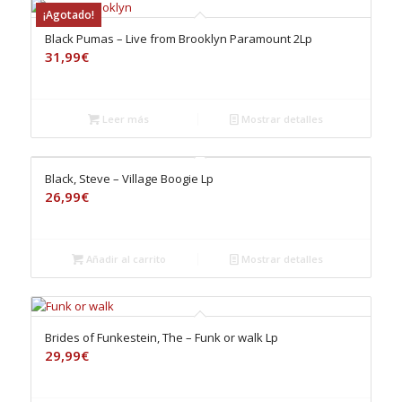
¡Agotado!
Black Pumas – Live from Brooklyn Paramount 2Lp
31,99
€
Leer más
Mostrar detalles
Black, Steve – Village Boogie Lp
26,99
€
Añadir al carrito
Mostrar detalles
Brides of Funkestein, The – Funk or walk Lp
29,99
€