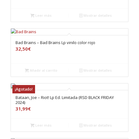
Leer más
Mostrar detalles
Bad Brains – Bad Brains Lp vinilo color rojo
32,50
€
Añadir al carrito
Mostrar detalles
¡Agotado!
Bataan, Joe – Riot! Lp Ed. Limitada (RSD BLACK FRIDAY
2024)
31,99
€
Leer más
Mostrar detalles