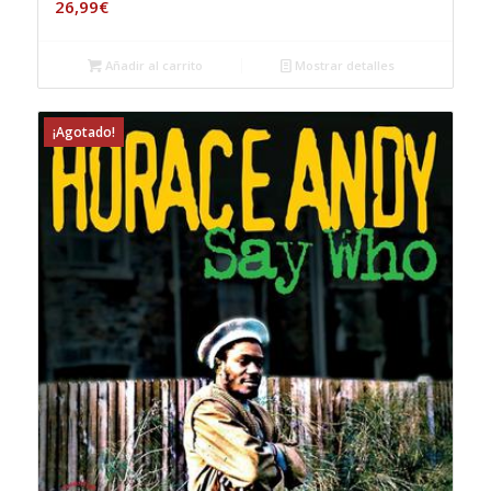
26,99
€
Añadir al carrito
Mostrar detalles
¡Agotado!