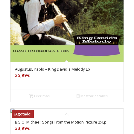
Augustus, Pablo – King David´s Melody Lp
25,99
€
Leer más
Mostrar detalles
¡Agotado!
B.S.O. Michael: Songs From the Motion Picture 2xLp
33,99
€