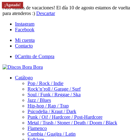
¡Agotado!
¡Agotado!
¡Agotado!
¡Agotado!
¡Agotado!
¡Agotado!
¡Agotado!
¡Agotado!
¡Agotado!
¡Agotado!
¡Agotado!
¡Agotado!
¡Agotado!
Nos vamos de vacaciones! El día 10 de agosto estamos de vuelta
para atenderos :)
Descartar
Instagram
Facebook
Mi cuenta
Contacto
0
Carrito de Compra
Catálogo
Pop / Rock / Indie
Rock’n’roll / Garage / Surf
Soul / Funk / Reggae / Ska
Jazz / Blues
Hip-hop / Rap / Trap
Psicodelia / Kraut / Dark
Punk / Oi! / Hardcore / Post-Hardcore
Metal / Trash / Stoner / Death / Doom / Black
Flamenco
Cumbia / Guajira / Latin
Folklore