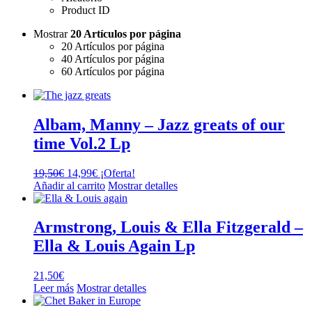
Product ID
Mostrar
20 Artículos por página
20 Artículos por página
40 Artículos por página
60 Artículos por página
Albam, Manny – Jazz greats of our
time Vol.2 Lp
El
El
19,50
€
14,99
€
¡Oferta!
precio
precio
Añadir al carrito
Mostrar detalles
original
actual
era:
es:
19,50€.
14,99€.
Armstrong, Louis & Ella Fitzgerald –
Ella & Louis Again Lp
21,50
€
Leer más
Mostrar detalles