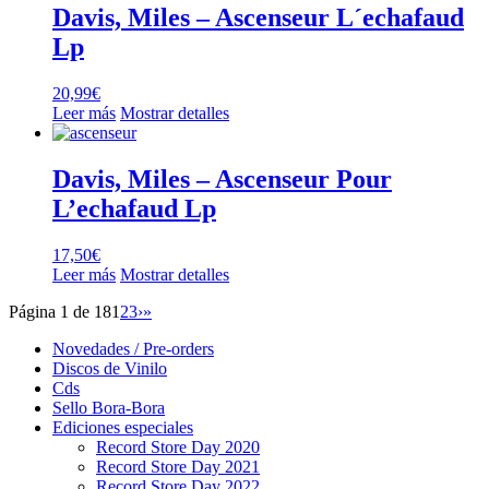
Davis, Miles – Ascenseur L´echafaud
Lp
20,99
€
Leer más
Mostrar detalles
Davis, Miles – Ascenseur Pour
L’echafaud Lp
17,50
€
Leer más
Mostrar detalles
Página 1 de 18
1
2
3
›
»
Novedades / Pre-orders
Discos de Vinilo
Cds
Sello Bora-Bora
Ediciones especiales
Record Store Day 2020
Record Store Day 2021
Record Store Day 2022