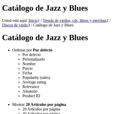
Catálogo de Jazz y Blues
Usted está aquí:
Inicio
1
/
Tienda de vinilos, cds, libros y merchan
2
/
Discos de vinilo
3
/
Catálogo de Jazz y Blues
Catálogo de Jazz y Blues
Ordenar por
Por defecto
Por defecto
Personalizado
Nombre
Precio
Fecha
Popularity (sales)
Average rating
Relevance
Aleatorio
Product ID
Mostrar
20 Artículos por página
20 Artículos por página
40 Artículos por página