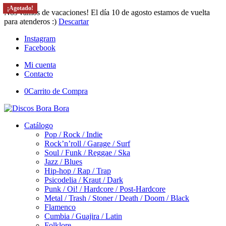
¡Agotado!
¡Agotado!
¡Agotado!
¡Agotado!
Nos vamos de vacaciones! El día 10 de agosto estamos de vuelta
para atenderos :)
Descartar
Instagram
Facebook
Mi cuenta
Contacto
0
Carrito de Compra
Catálogo
Pop / Rock / Indie
Rock’n’roll / Garage / Surf
Soul / Funk / Reggae / Ska
Jazz / Blues
Hip-hop / Rap / Trap
Psicodelia / Kraut / Dark
Punk / Oi! / Hardcore / Post-Hardcore
Metal / Trash / Stoner / Death / Doom / Black
Flamenco
Cumbia / Guajira / Latin
Folklore