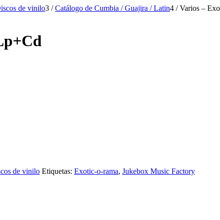
iscos de vinilo
3
/
Catálogo de Cumbia / Guajira / Latin
4
/
Varios – Ex
 Lp+Cd
cos de vinilo
Etiquetas:
Exotic-o-rama
,
Jukebox Music Factory