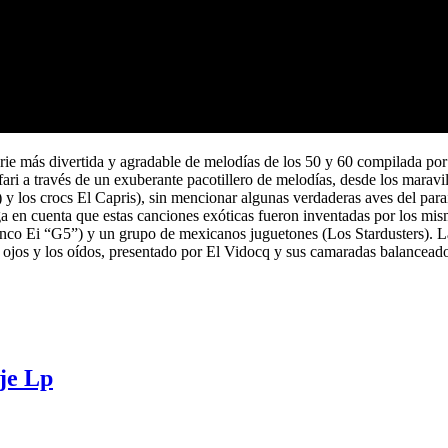
erie más divertida y agradable de melodías de los 50 y 60 compilada po
fari a través de un exuberante pacotillero de melodías, desde los mara
 y los crocs El Capris), sin mencionar algunas verdaderas aves del pa
 en cuenta que estas canciones exóticas fueron inventadas por los mism
anco Ei “G5”) y un grupo de mexicanos juguetones (Los Stardusters). La
los ojos y los oídos, presentado por El Vidocq y sus camaradas balancea
aje Lp