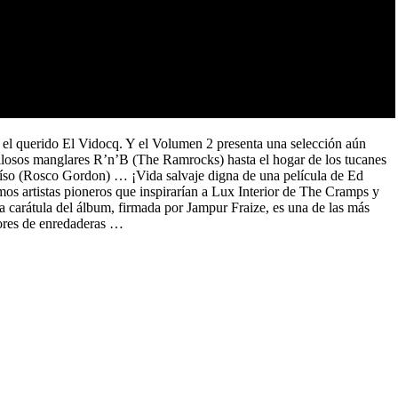
r el querido El Vidocq. Y el Volumen 2 presenta una selección aún
villosos manglares R’n’B (The Ramrocks) hasta el hogar de los tucanes
raíso (Rosco Gordon) … ¡Vida salvaje digna de una película de Ed
os artistas pioneros que inspirarían a Lux Interior de The Cramps y
 carátula del álbum, firmada por Jampur Fraize, es una de las más
dores de enredaderas …