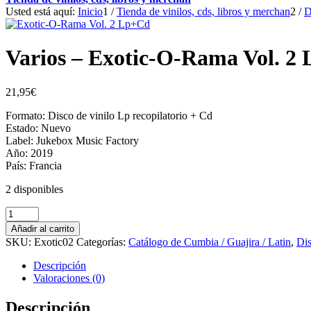
Usted está aquí:
Inicio
1
/
Tienda de vinilos, cds, libros y merchan
2
/
D
Varios – Exotic-O-Rama Vol. 2
21,95
€
Formato: Disco de vinilo Lp recopilatorio + Cd
Estado: Nuevo
Label: Jukebox Music Factory
Año: 2019
País: Francia
2 disponibles
Varios
-
Añadir al carrito
Exotic-
SKU:
Exotic02
Categorías:
Catálogo de Cumbia / Guajira / Latin
,
Dis
O-
Rama
Descripción
Vol.
Valoraciones (0)
2
Lp+Cd
Descripción