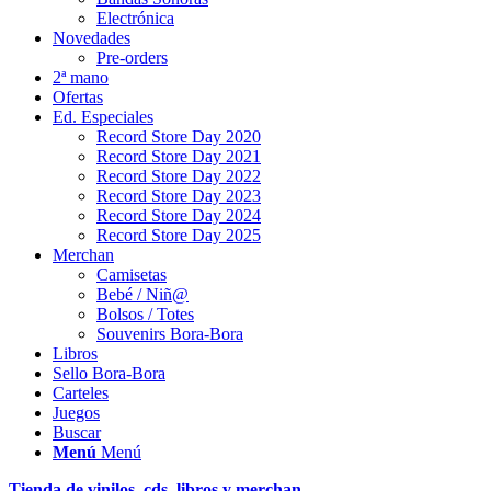
Electrónica
Novedades
Pre-orders
2ª mano
Ofertas
Ed. Especiales
Record Store Day 2020
Record Store Day 2021
Record Store Day 2022
Record Store Day 2023
Record Store Day 2024
Record Store Day 2025
Merchan
Camisetas
Bebé / Niñ@
Bolsos / Totes
Souvenirs Bora-Bora
Libros
Sello Bora-Bora
Carteles
Juegos
Buscar
Menú
Menú
Tienda de vinilos, cds, libros y merchan