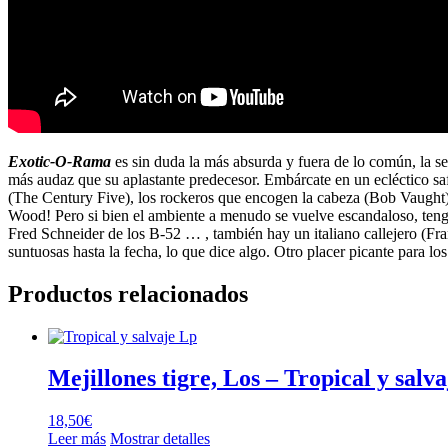
Exotic-O-Rama
es sin duda la más absurda y fuera de lo común, la s
más audaz que su aplastante predecesor. Embárcate en un ecléctico sa
(The Century Five), los rockeros que encogen la cabeza (Bob Vaught)
Wood! Pero si bien el ambiente a menudo se vuelve escandaloso, tenga
Fred Schneider de los B-52 … , también hay un italiano callejero (Fr
suntuosas hasta la fecha, lo que dice algo. Otro placer picante para 
Productos relacionados
Mejillones tigre, Los – Tropical y salv
18,50
€
Leer más
Mostrar detalles