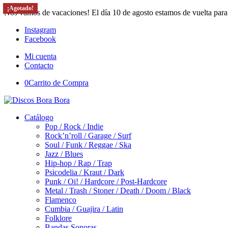
¡Agotado!
¡Agotado!
Nos vamos de vacaciones! El día 10 de agosto estamos de vuelta para
Instagram
Facebook
Mi cuenta
Contacto
0
Carrito de Compra
Catálogo
Pop / Rock / Indie
Rock’n’roll / Garage / Surf
Soul / Funk / Reggae / Ska
Jazz / Blues
Hip-hop / Rap / Trap
Psicodelia / Kraut / Dark
Punk / Oi! / Hardcore / Post-Hardcore
Metal / Trash / Stoner / Death / Doom / Black
Flamenco
Cumbia / Guajira / Latin
Folklore
Bandas Sonoras