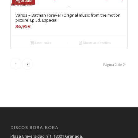
¡Agotado!
Varios – Batman Forever (Original music from the motion
picture) Lp Ed. Especial
36,95
€
Leer más
Mostrar detalles
1
2
Página 2 de 2
DISCOS BORA-BORA
Plaza Universidad nº1, 18001 Granada.