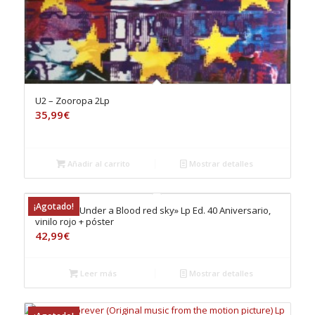
U2 – Zooropa 2Lp
35,99
€
Añadir al carrito
Mostrar detalles
¡Agotado!
U2 – Live «Under a Blood red sky» Lp Ed. 40 Aniversario,
vinilo rojo + póster
42,99
€
Leer más
Mostrar detalles