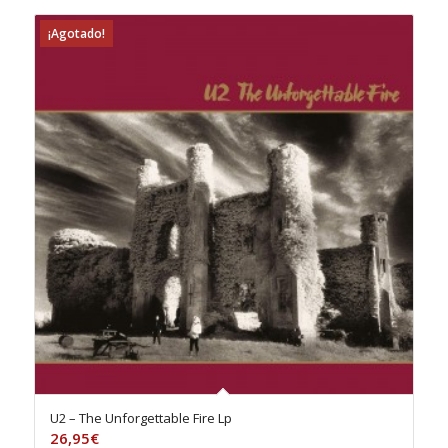
¡Agotado!
U2 – The Unforgettable Fire Lp
26,95
€