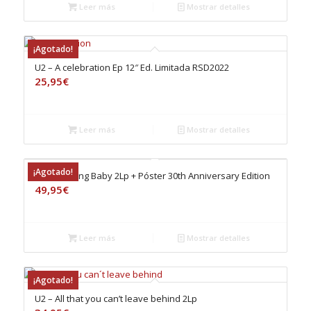
Leer más
Mostrar detalles
¡Agotado!
U2 – A celebration Ep 12″ Ed. Limitada RSD2022
25,95
€
Leer más
Mostrar detalles
¡Agotado!
U2 – Achtung Baby 2Lp + Póster 30th Anniversary Edition
49,95
€
Leer más
Mostrar detalles
¡Agotado!
U2 – All that you can’t leave behind 2Lp