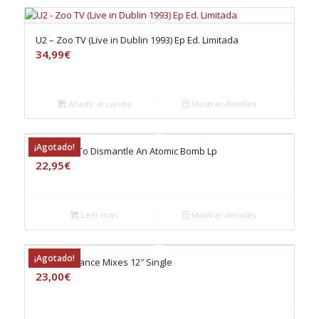
U2 – Zoo TV (Live in Dublin 1993) Ep Ed. Limitada
34,99
€
Añadir al carrito
Mostrar detalles
¡Agotado!
U2 – How To Dismantle An Atomic Bomb Lp
22,95
€
Leer más
Mostrar detalles
¡Agotado!
U2 – 3-D Dance Mixes 12″ Single
23,00
€