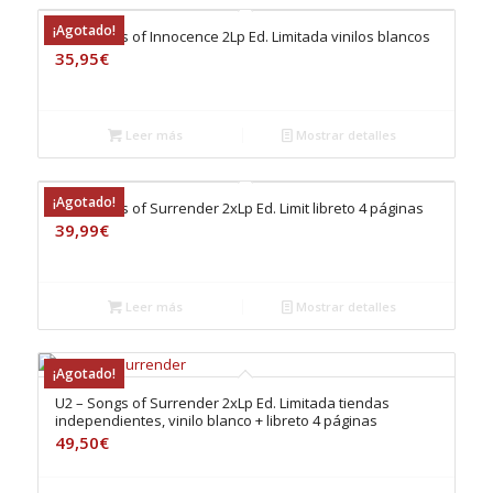
¡Agotado!
U2 – Songs of Innocence 2Lp Ed. Limitada vinilos blancos
35,95
€
Leer más
Mostrar detalles
¡Agotado!
U2 – Songs of Surrender 2xLp Ed. Limit libreto 4 páginas
39,99
€
Leer más
Mostrar detalles
¡Agotado!
U2 – Songs of Surrender 2xLp Ed. Limitada tiendas
independientes, vinilo blanco + libreto 4 páginas
49,50
€