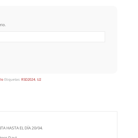
rio.
ilo
Etiquetas:
RSD2024
,
U2
TA HASTA EL DÍA 20/04.
tore Day).