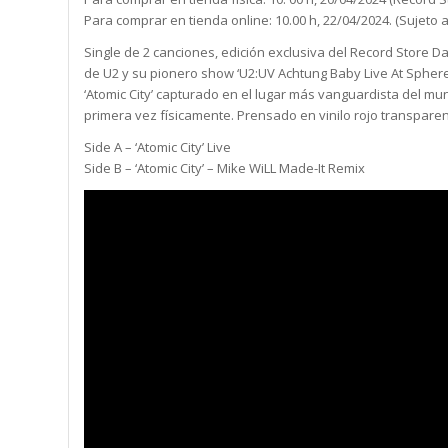
Para comprar en tienda online: 10.00 h, 22/04/2024. (Sujeto a
Single de 2 canciones, edición exclusiva del Record Store
de U2 y su pionero show ‘U2:UV Achtung Baby Live At Sphere
‘Atomic City’ capturado en el lugar más vanguardista del mu
primera vez físicamente. Prensado en vinilo rojo transparent
Side A – ‘Atomic City’ Live
Side B – ‘Atomic City’ – Mike WiLL Made-It Remix