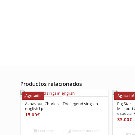
Productos relacionados
¡Agotado!
¡Agotado!
Aznavour, Charles – The legend sings in
Big Star 
english Lp
Missouri 
especial 
15,00
€
33,00
€
Leer más
Mostrar detalles
Le