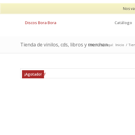
Nos va
Catálogo
Tienda de vinilos, cds, libros y merchan
Usted está aquí:
Inicio
/
Tien
¡Agotado!