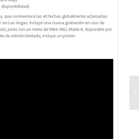
 disponibilidad).
 Day, que conmemora las 40 fechas globalmente aclamadas
’ en Las Vegas. Incluye una nueva grabación en vivo de
ndo, junto con un remix de Mike WiLL Made-It, disponible por
e de edición limitada, incluye un póster.