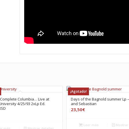
¡Agotado!
– Complete Columbia… Live at
Days of the Bagnold summer Lp –
University 4/25/93 2xLp Ed.
and Sebastian
RSD
23,50
€
Leer más
Mostrar 
er más
Mostrar detalles