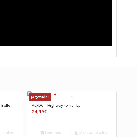
¡Agotado!
 Belle
AC/DC – Highway to hell Lp
24,99
€
detalles
Leer más
Mostrar detalles