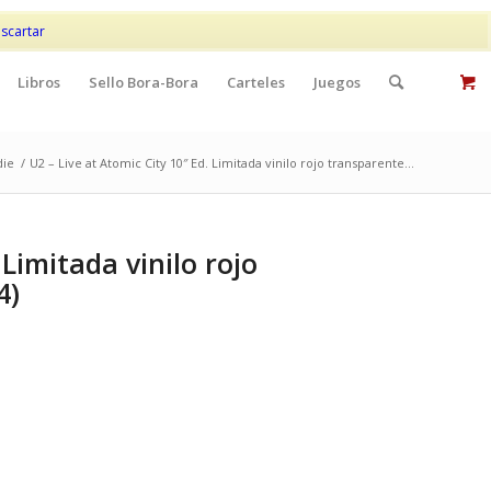
Mi cuenta
Contacto
scartar
Libros
Sello Bora-Bora
Carteles
Juegos
die
/
U2 – Live at Atomic City 10″ Ed. Limitada vinilo rojo transparente...
 Limitada vinilo rojo
4)