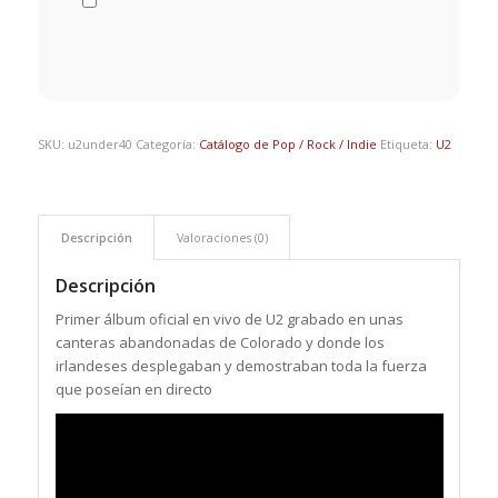
SKU:
u2under40
Categoría:
Catálogo de Pop / Rock / Indie
Etiqueta:
U2
Descripción
Valoraciones (0)
Descripción
Primer álbum oficial en vivo de U2 grabado en unas
canteras abandonadas de Colorado y donde los
irlandeses desplegaban y demostraban toda la fuerza
que poseían en directo