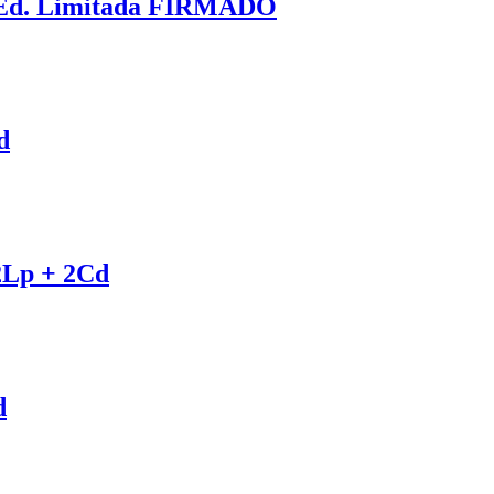
d Ed. Limitada FIRMADO
d
2Lp + 2Cd
d