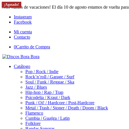
¡Agotado!
¡Agotado!
¡Agotado!
¡Agotado!
¡Agotado!
¡Agotado!
¡Agotado!
¡Agotado!
¡Agotado!
¡Agotado!
¡Agotado!
¡Agotado!
¡Agotado!
¡Agotado!
¡Agotado!
¡Agotado!
Nos vamos de vacaciones! El día 10 de agosto estamos de vuelta para
Instagram
Facebook
Mi cuenta
Contacto
0
Carrito de Compra
Catálogo
Pop / Rock / Indie
Rock’n’roll / Garage / Surf
Soul / Funk / Reggae / Ska
Jazz / Blues
Hip-hop / Rap / Trap
Psicodelia / Kraut / Dark
Punk / Oi! / Hardcore / Post-Hardcore
Metal / Trash / Stoner / Death / Doom / Black
Flamenco
Cumbia / Guajira / Latin
Folklore
Bandas Sonoras