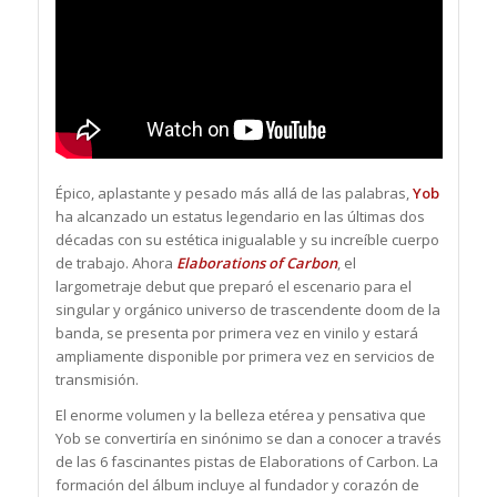
Épico, aplastante y pesado más allá de las palabras,
Yob
ha alcanzado un estatus legendario en las últimas dos
décadas con su estética inigualable y su increíble cuerpo
de trabajo. Ahora
Elaborations of Carbon
, el
largometraje debut que preparó el escenario para el
singular y orgánico universo de trascendente doom de la
banda, se presenta por primera vez en vinilo y estará
ampliamente disponible por primera vez en servicios de
transmisión.
El enorme volumen y la belleza etérea y pensativa que
Yob se convertiría en sinónimo se dan a conocer a través
de las 6 fascinantes pistas de Elaborations of Carbon. La
formación del álbum incluye al fundador y corazón de