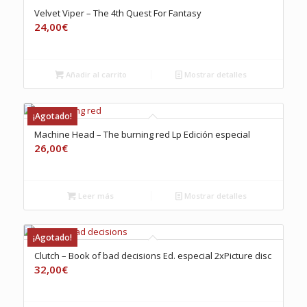
Velvet Viper – The 4th Quest For Fantasy
24,00
€
Añadir al carrito
Mostrar detalles
¡Agotado!
Machine Head – The burning red Lp Edición especial
26,00
€
Leer más
Mostrar detalles
¡Agotado!
Clutch – Book of bad decisions Ed. especial 2xPicture disc
32,00
€