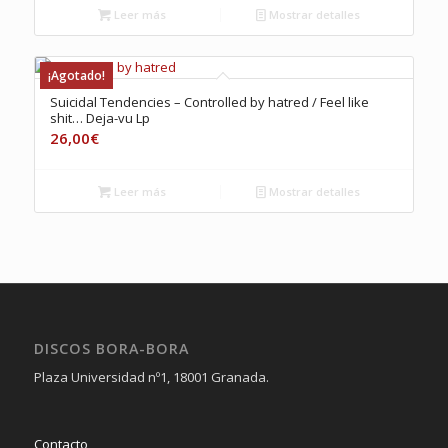
Leer más
Mostrar detalles
¡Agotado!
Suicidal Tendencies – Controlled by hatred / Feel like
shit… Deja-vu Lp
26,00
€
Leer más
Mostrar detalles
DISCOS BORA-BORA
Plaza Universidad nº1, 18001 Granada.
Contacto