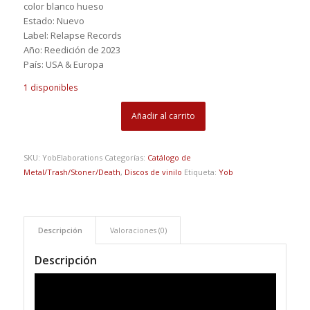
color blanco hueso
Estado: Nuevo
Label: Relapse Records
Año: Reedición de 2023
País: USA & Europa
1 disponibles
Añadir al carrito
SKU:
YobElaborations
Categorías:
Catálogo de
Metal/Trash/Stoner/Death
,
Discos de vinilo
Etiqueta:
Yob
Descripción
Valoraciones (0)
Descripción