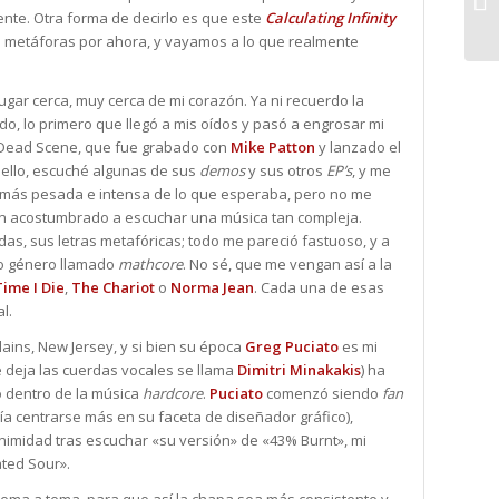
nte. Otra forma de decirlo es que este
Calculating Infinity
e metáforas por ahora, y vayamos a lo que realmente
ugar cerca, muy cerca de mi corazón. Ya ni recuerdo la
o, lo primero que llegó a mis oídos y pasó a engrosar mi
a Dead Scene
, que fue grabado con
Mike Patton
y lanzado el
e ello, escuché algunas de sus
demos
y sus otros
EP’s
, y me
r más pesada e intensa de lo que esperaba, pero no me
tan acostumbrado a escuchar una música tan compleja.
as, sus letras metafóricas; todo me pareció fastuoso, y a
to género llamado
mathcore
. No sé, que me vengan así a la
Time I Die
,
The Chariot
o
Norma Jean
. Cada una de esas
l.
lains, New Jersey, y si bien su época
Greg Puciato
es mi
e deja las cuerdas vocales se llama
Dimitri Minakakis
) ha
o dentro de la música
hardcore
.
Puciato
comenzó siendo
fan
ía centrarse más en su faceta de diseñador gráfico),
nimidad tras escuchar «su versión» de «43% Burnt», mi
ated Sour».