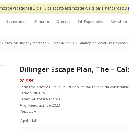
mos de vacaciones! El día 10 de agosto estamos de vuelta para atenderos :)
De
Novedades
2ª mano
Ofertas
Ed. Especiales
Merchan
 vinilos, cds, libros y merchan
/
Discos de vinilo
/
Catálogo de Metal/Trash/Stoner
Dillinger Escape Plan, The – Cal
28,95
€
Formato: Disco de vinilo Lp Edición limitada vinilo de color nar
Estado: Nuevo
Label: Relapse Records
Año: Reedición de 2023
País: USA
¡Agotado!