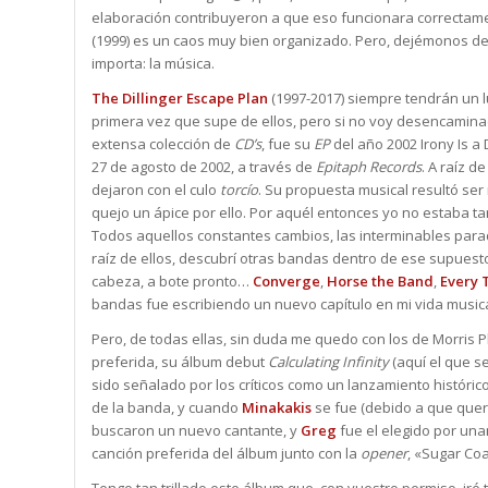
elaboración contribuyeron a que eso funcionara correctame
(1999) es un caos muy bien organizado. Pero, dejémonos d
importa: la música.
The Dillinger Escape Plan
(1997-2017) siempre tendrán un l
primera vez que supe de ellos, pero si no voy desencaminad
extensa colección de
CD’s
, fue su
EP
del año 2002
Irony Is 
27 de agosto de 2002, a través de
Epitaph Records
. A raíz d
dejaron con el culo
torcío
. Su propuesta musical resultó se
quejo un ápice por ello. Por aquél entonces yo no estaba 
Todos aquellos constantes cambios, las interminables parad
raíz de ellos, descubrí otras bandas dentro de ese supues
cabeza, a bote pronto…
Converge
,
Horse the Band
,
Every 
bandas fue escribiendo un nuevo capítulo en mi vida musica
Pero, de todas ellas, sin duda me quedo con los de Morris P
preferida, su álbum debut
Calculating Infinity
(aquí el que s
sido señalado por los críticos como un lanzamiento históric
de la banda, y cuando
Minakakis
se fue (debido a que quer
buscaron un nuevo cantante, y
Greg
fue el elegido por una
canción preferida del álbum junto con la
opener
, «Sugar Co