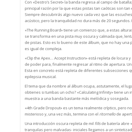
Con «Destro’s Secret» la banda regresa al campo de batalla
principal razón por la que estas pistas tan caóticas son t
Siempre descubrirás algo nuevo cada vez que las escuches.
acústico, pero la tranquilidad no dura más de 20 segundos.
«The Running Board» tiene un comienzo que, a estas alturas de
se transforma en una pista muy oscura y calmada que, lenta
de pistas. Esto es lo bueno de este álbum, que no hay una 
es igual de compleja.
«Clip the Apex… Accept Instruction» está repleta de locura 
de poder para, finalmente regresar al ritmo de apertura. Una
Esta en concreto está repleta de diferentes subsecciones 
epilepsia musical.
El tema que da nombre al álbum ocupa, astutamente, el lug
obtienes si tumbas un ocho? «Calculating Infinity» tiene un 
muestra a una banda bastante más melódica y sosegada.
«4th Grade Dropout» es un tema realmente críptico, pero no p
misterioso y, una vez más, termina con el
ritornello
de apert
Una introducción oscura repleta de mil
fills
de batería abre 
tranquilas pero malvadas- iniciales llegamos a un sinteti