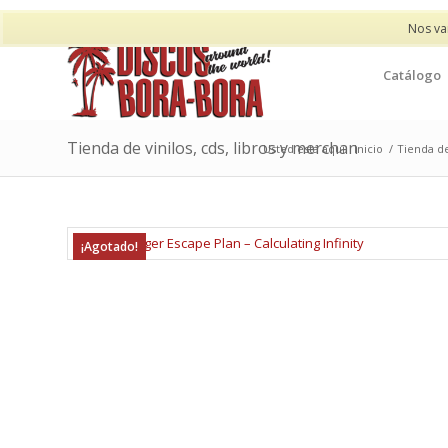
Nos va
Catálogo
Tienda de vinilos, cds, libros y merchan
Usted está aquí:
Inicio
/
Tienda de
¡Agotado!