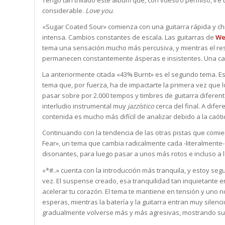
Tengo tan trillado este álbum que, con vuestro permiso, iré
considerable.
Love you
.
«Sugar Coated Sour» comienza con una guitarra rápida y chi
intensa. Cambios constantes de escala. Las guitarras de
We
tema una sensación mucho más percusiva, y mientras el res
permanecen constantemente ásperas e insistentes. Una car
La anteriormente citada «43% Burnt» es el segundo tema. Es
tema que, por fuerza, ha de impactarte la primera vez que 
pasar sobre por 2.000 tempos y timbres de guitarra diferent
interludio instrumental muy
jazzístico
cerca del final. A dife
contenida es mucho más difícil de analizar debido a la caót
Continuando con la tendencia de las otras pistas que comie
Fear», un tema que cambia radicalmente cada -literalmente-
disonantes, para luego pasar a unos más rotos e incluso a 
«*#..» cuenta con la introducción más tranquila, y estoy s
vez. El suspense creado, esa tranquilidad tan inquietante 
acelerar tu corazón. El tema te mantiene en tensión y uno 
esperas, mientras la batería y la guitarra entran muy sile
gradualmente volverse más y más agresivas, mostrando sus c