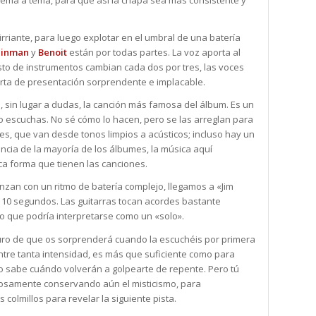
 tema a tema, para que así la chapa sea más consistente y
rriante, para luego explotar en el umbral de una batería
inman
y
Benoit
están por todas partes. La voz aporta al
to de instrumentos cambian cada dos por tres, las voces
ta de presentación sorprendente e implacable.
, sin lugar a dudas, la canción más famosa del álbum. Es un
lo escuchas. No sé cómo lo hacen, pero se las arreglan para
es, que van desde tonos limpios a acústicos; incluso hay un
rencia de la mayoría de los álbumes, la música aquí
ica forma que tienen las canciones.
nzan con un ritmo de batería complejo, llegamos a «Jim
 10 segundos. Las guitarras tocan acordes bastante
lo que podría interpretarse como un «solo».
eguro de que os sorprenderá cuando la escuchéis por primera
entre tanta intensidad, es más que suficiente como para
no sabe cuándo volverán a golpearte de repente. Pero tú
nciosamente conservando aún el misticismo, para
olmillos para revelar la siguiente pista.