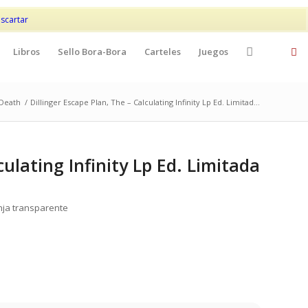
Mi cuenta
Contacto
scartar
Libros
Sello Bora-Bora
Carteles
Juegos
/Death
/
Dillinger Escape Plan, The – Calculating Infinity Lp Ed. Limitad...
culating Infinity Lp Ed. Limitada
anja transparente