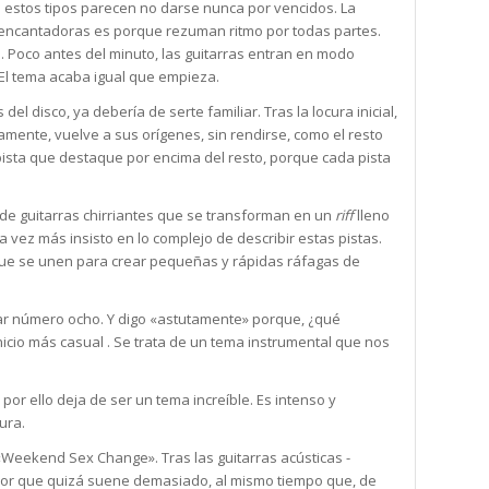
; estos tipos parecen no darse nunca por vencidos. La
an encantadoras es porque rezuman ritmo por todas partes.
 Poco antes del minuto, las guitarras entran en modo
 El tema acaba igual que empieza.
l disco, ya debería de serte familiar. Tras la locura inicial,
mente, vuelve a sus orígenes, sin rendirse, como el resto
pista que destaque por encima del resto, porque cada pista
y de guitarras chirriantes que se transforman en un
riff
lleno
 vez más insisto en lo complejo de describir estas pistas.
que se unen para crear pequeñas y rápidas ráfagas de
ar número ocho. Y digo «astutamente» porque, ¿qué
inicio más casual . Se trata de un tema instrumental que nos
or ello deja de ser un tema increíble. Es intenso y
ura.
«Weekend Sex Change». Tras las guitarras acústicas -
zador que quizá suene demasiado, al mismo tiempo que, de