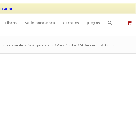
Mi cuenta
Contacto
scartar
Libros
Sello Bora-Bora
Carteles
Juegos
iscos de vinilo
/
Catálogo de Pop / Rock / Indie
/
St. Vincent – Actor Lp