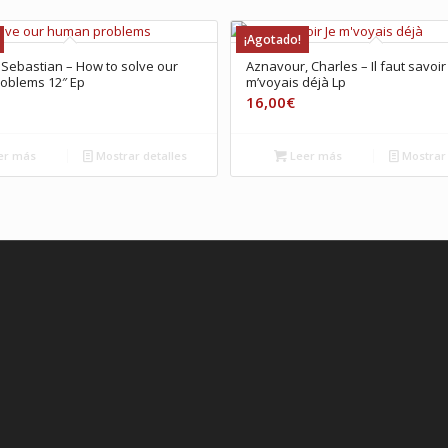
¡Agotado!
 Sebastian – How to solve our
Aznavour, Charles – Il faut savoir 
oblems 12″ Ep
m’voyais déjà Lp
16,00
€
er más
Mostrar detalles
Leer más
Mostrar 