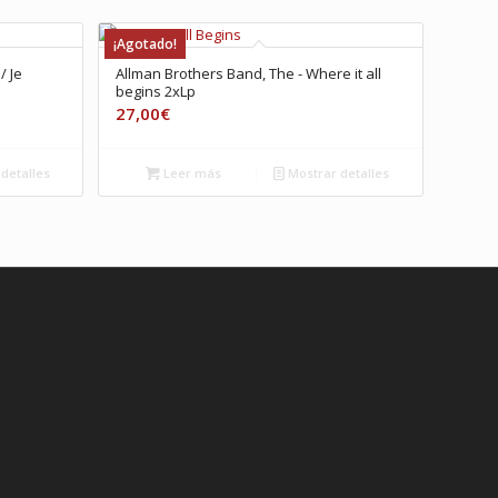
¡Agotado!
/ Je
Allman Brothers Band, The ‎- Where it all
begins 2xLp
27,00
€
detalles
Leer más
Mostrar detalles