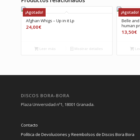
Productos relacionados
¡Agotado!
¡Agotado!
Afghan Whigs ‎– Up in it Lp
Belle and
human pr
24,00
€
13,50
€
Leer más
Mostrar detalles
Le
DISCOS BORA-BORA
Plaza Universidad nº1, 18001 Granada.
Contacto
Política de Devoluciones y Reembolsos de Discos Bora Bora