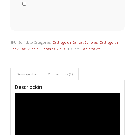
SKU:
Sonicbso
Categorías:
Catálogo de Bandas Sonoras
,
Catálogo de
Pop / Rock / Indie
,
Discos de vinilo
Etiqueta:
Sonic Youth
Descripción
Valoraciones (0)
Descripción