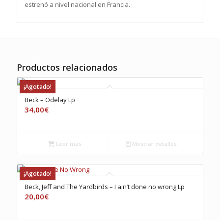
estrenó a nivel nacional en Francia.
Productos relacionados
¡Agotado!
Beck – Odelay Lp
34,00
€
Leer más
Mostrar detalles
¡Agotado!
Beck, Jeff and The Yardbirds – I ain’t done no wrong Lp
20,00
€