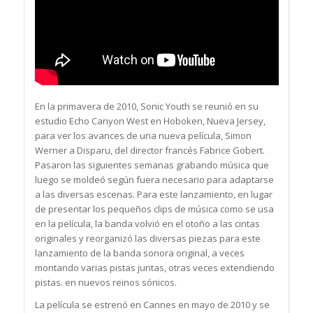
En la primavera de 2010, Sonic Youth se reunió en su
estudio Echo Canyon West en Hoboken, Nueva Jersey,
para ver los avances de una nueva película, Simon
Werner a Disparu, del director francés Fabrice Gobert.
Pasaron las siguientes semanas grabando música que
luego se moldeó según fuera necesario para adaptarse
a las diversas escenas. Para este lanzamiento, en lugar
de presentar los pequeños clips de música como se usa
en la película, la banda volvió en el otoño a las cintas
originales y reorganizó las diversas piezas para este
lanzamiento de la banda sonora original, a veces
montando varias pistas juntas, otras veces extendiendo
pistas. en nuevos reinos sónicos.
La película se estrenó en Cannes en mayo de 2010 y se