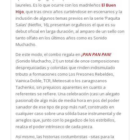
laureles. Es lo que ocurre con los madrileños
El Buen
Hijo
, que tras cinco años curtiéndose en escenarios y la
inclusión de algunos temas previos en la serie ‘Paquita
Salas’ (Netflix, 16), presentan orgullosos el que es su
debut oficial en larga duración, al amparo de un sello con
tanto olfato en los últimos años como es Sonido
Muchacho.
De este modo, el combo regala en
¡PAN PAN PAN!
(Sonido Muchacho, 21) un total de once composiciones
desprejuiciadas y coloridas que rinden indisimulado
tributo a formaciones como Los Fresones Rebeldes,
Vainica Doble, TCR, Meteosat o los zaragozanos
Tachenko, sin prejuicios aparentes en cuanto a
referentes se refiere. Una celebración (casi un alegato
pasional) de algo más de media hora en pos del poder
sanador de ese tipo de pop más naif, construido en
cualquier caso sobre una sólida base instrumental y de
arreglos que, junto con lo pegadizo de los estribillos,
realza el poder intrínseco de cada pieza.
Así mismo, las historias costumbristas –sitas para la