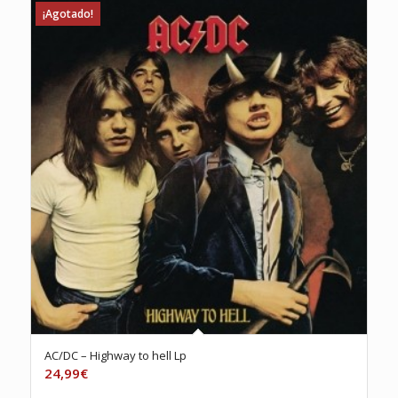
¡Agotado!
AC/DC – Highway to hell Lp
24,99
€