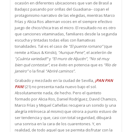
ocasión en diferentes ubicaciones que van de Brasil a
Badajoz pasando por orillas del Guadiana– copan el
protagonismo narrativo de las elegidas, mientras Marco
Frías y Alicia Ros alternan voces en el siempre efectivo
juego de chico/chica tras el micro. El resultado no es otro
que canciones vitaminadas, familiares desde la segunda
escucha y tintadas todas ellas con llamativas
tonalidades. Tal es el caso de
“El puente romano”
(que
remite a Klaus & Kinski),
“Aunque Pene”
, el acelerón de
“¡Cuánta variedad!”
y
“El muro de Aljucén”
,
“No sé muy
bien qué contestar”
, ese éxito en potencia que es
“Río de
Janeiro”
o la final
“Abriré caminos”.
Grabado y mezclado en la ciudad de Sevilla,
¡PAN PAN
PAN!
(21) no presenta nada nuevo bajo el sol.
Absolutamente nada, de hecho. Pero el quinteto
formado por Alicia Ros, Daniel Rodríguez, David Chamizo,
Marco Frías y Miquel Cañellas recupera un sonido (y una
alegría intrínseca al mismo) que otrora a punto estuvo de
ser tendencia y que, casi con total seguridad, dibujará
una sonrisa en la cara de los cuarentones. Y, en
realidad, de todo aquel que se permita disfrutar con la