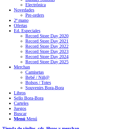
Electrónica
Novedades
Pre-orders
2ª mano
Ofertas
Ed. Especiales
Record Store Day 2020
Record Store Day 2021
Record Store Day 2022
Record Store Day 2023
Record Store Day 2024
Record Store Day 2025
Merchan
Camisetas
Bebé / Niñ@
Bolsos / Totes
Souvenirs Bora-Bora
Libros
Sello Bora-Bora
Carteles
Juegos
Buscar
Menú
Menú
Tienda de vinilos, cds, libros y merchan