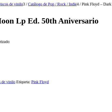
iscos de vinilo
3
/
Catálogo de Pop / Rock / Indie
4
/
Pink Floyd – Dark 
Moon Lp Ed. 50th Aniversario
rizado
 de vinilo
Etiqueta:
Pink Floyd