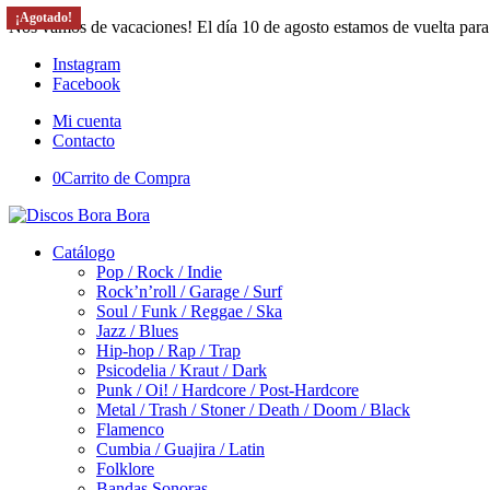
¡Agotado!
¡Agotado!
¡Agotado!
Nos vamos de vacaciones! El día 10 de agosto estamos de vuelta para
Instagram
Facebook
Mi cuenta
Contacto
0
Carrito de Compra
Catálogo
Pop / Rock / Indie
Rock’n’roll / Garage / Surf
Soul / Funk / Reggae / Ska
Jazz / Blues
Hip-hop / Rap / Trap
Psicodelia / Kraut / Dark
Punk / Oi! / Hardcore / Post-Hardcore
Metal / Trash / Stoner / Death / Doom / Black
Flamenco
Cumbia / Guajira / Latin
Folklore
Bandas Sonoras