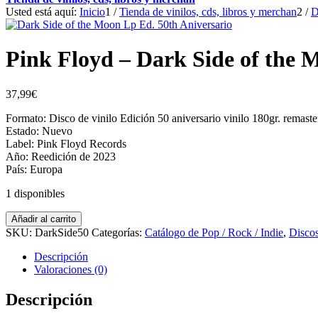
Usted está aquí:
Inicio
1
/
Tienda de vinilos, cds, libros y merchan
2
/
D
Pink Floyd – Dark Side of the 
37,99
€
Formato: Disco de vinilo Edición 50 aniversario vinilo 180gr. remaste
Estado: Nuevo
Label: Pink Floyd Records ‎
Año: Reedición de 2023
País: Europa
1 disponibles
Pink
Añadir al carrito
Floyd
SKU:
DarkSide50
Categorías:
Catálogo de Pop / Rock / Indie
,
Discos
-
Dark
Descripción
Side
Valoraciones (0)
of
the
Descripción
Moon