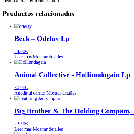
mismo año en el Reino Unido.
Productos relacionados
Beck – Odelay Lp
34,00
€
Leer más
Mostrar detalles
Animal Collective ‎- Hollinndagain Lp
30,00
€
Añadir al carrito
Mostrar detalles
Big Brother & The Holding Company –
23,50
€
Leer más
Mostrar detalles