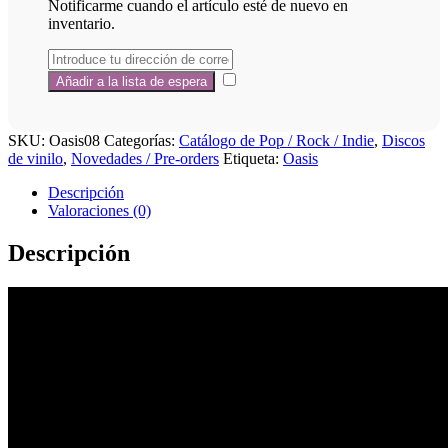
Notificarme cuando el artículo esté de nuevo en
inventario.
SKU:
Oasis08
Categorías:
Catálogo de Pop / Rock / Indie
,
Discos
de vinilo
,
Novedades / Pre-orders
Etiqueta:
Oasis
Descripción
Valoraciones (0)
Descripción