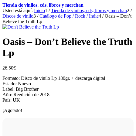
Tienda de vinilos, cds, libros y merchan
Usted está aquí:
Inicio
1
/
Tienda de vinilos, cds, libros y merchan
2
/
Discos de vinilo
3
/
Catálogo de Pop / Rock / Indie
4
/
Oasis – Don’t
Believe the Truth Lp
Oasis – Don’t Believe the Truth
Lp
26,50
€
Formato: Disco de vinilo Lp 180gr. + descarga digital
Estado: Nuevo
Label: Big Brother
Año: Reedición de 2018
País: UK
¡Agotado!