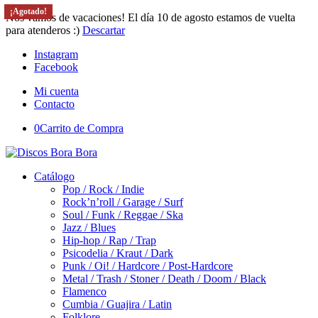
¡Agotado!
¡Agotado!
Nos vamos de vacaciones! El día 10 de agosto estamos de vuelta
para atenderos :)
Descartar
Instagram
Facebook
Mi cuenta
Contacto
0
Carrito de Compra
Catálogo
Pop / Rock / Indie
Rock’n’roll / Garage / Surf
Soul / Funk / Reggae / Ska
Jazz / Blues
Hip-hop / Rap / Trap
Psicodelia / Kraut / Dark
Punk / Oi! / Hardcore / Post-Hardcore
Metal / Trash / Stoner / Death / Doom / Black
Flamenco
Cumbia / Guajira / Latin
Folklore