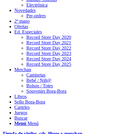
Electrónica
Novedades
Pre-orders
2ª mano
Ofertas
Ed. Especiales
Record Store Day 2020
Record Store Day 2021
Record Store Day 2022
Record Store Day 2023
Record Store Day 2024
Record Store Day 2025
Merchan
Camisetas
Bebé / Niñ@
Bolsos / Totes
Souvenirs Bora-Bora
Libros
Sello Bora-Bora
Carteles
Juegos
Buscar
Menú
Menú
Tienda de vinilos, cds, libros y merchan