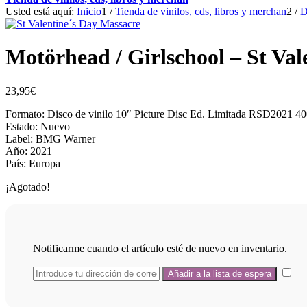
Usted está aquí:
Inicio
1
/
Tienda de vinilos, cds, libros y merchan
2
/
D
Motörhead / Girlschool – St Va
23,95
€
Formato: Disco de vinilo 10″ Picture Disc Ed. Limitada RSD2021 4
Estado: Nuevo
Label: BMG Warner
Año: 2021
País: Europa
¡Agotado!
Notificarme cuando el artículo esté de nuevo en inventario.