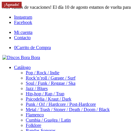
¡Agotado!
¡Agotado!
¡Agotado!
¡Agotado!
¡Agotado!
Nos vamos de vacaciones! El día 10 de agosto estamos de vuelta para
Instagram
Facebook
Mi cuenta
Contacto
0
Carrito de Compra
Catálogo
Pop / Rock / Indie
Rock’n’roll / Garage / Surf
Soul / Funk / Reggae / Ska
Jazz / Blues
Hip-hop / Rap / Trap
Psicodelia / Kraut / Dark
Punk / Oi! / Hardcore / Post-Hardcore
Metal / Trash / Stoner / Death / Doom / Black
Flamenco
Cumbia / Guajira / Latin
Folklore
Bandas Sonoras