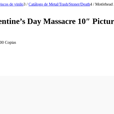
iscos de vinilo
3
/
Catálogo de Metal/Trash/Stoner/Death
4
/
Motörhead /
lentine’s Day Massacre 10″ Pict
000 Copias