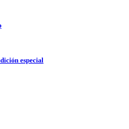
p
ición especial