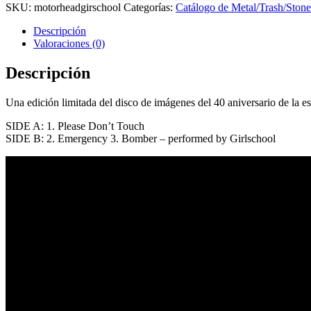
SKU:
motorheadgirschool
Categorías:
Catálogo de Metal/Trash/Stone
Descripción
Valoraciones (0)
Descripción
Una edición limitada del disco de imágenes del 40 aniversario de la e
SIDE A: 1. Please Don’t Touch
SIDE B: 2. Emergency 3. Bomber – performed by Girlschool