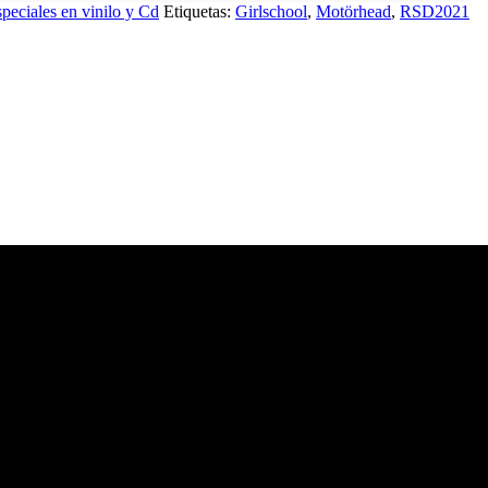
peciales en vinilo y Cd
Etiquetas:
Girlschool
,
Motörhead
,
RSD2021