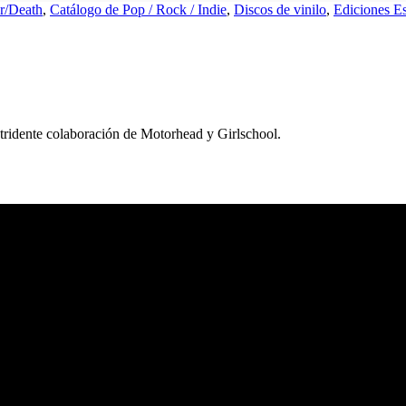
r/Death
,
Catálogo de Pop / Rock / Indie
,
Discos de vinilo
,
Ediciones Es
stridente colaboración de Motorhead y Girlschool.