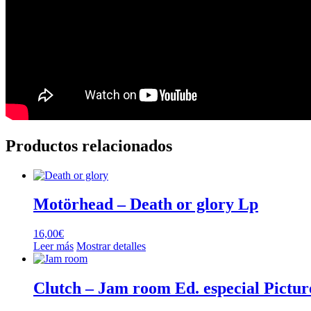
Productos relacionados
Motörhead – Death or glory Lp
16,00
€
Leer más
Mostrar detalles
Clutch – Jam room Ed. especial Pictur