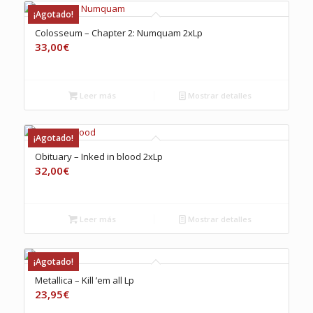
¡Agotado!
Colosseum – Chapter 2: Numquam 2xLp
33,00
€
Leer más
Mostrar detalles
¡Agotado!
Obituary – Inked in blood 2xLp
32,00
€
Leer más
Mostrar detalles
¡Agotado!
Metallica – Kill ’em all Lp
23,95
€