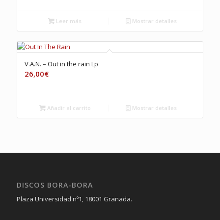
Leer más
Mostrar detalles
V.A.N. – Out in the rain Lp
26,00
€
Añadir al carrito
Mostrar detalles
DISCOS BORA-BORA
Plaza Universidad nº1, 18001 Granada.