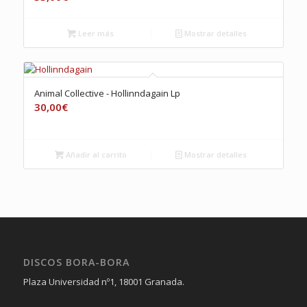
Leer más
Mostrar detalles
Animal Collective ‎- Hollinndagain Lp
30,00
€
Añadir al carrito
Mostrar detalles
DISCOS BORA-BORA
Plaza Universidad nº1, 18001 Granada.