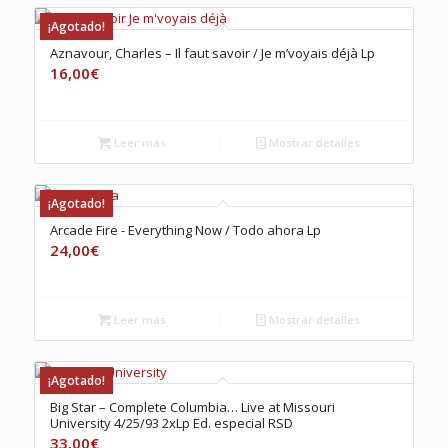
¡Agotado!
Aznavour, Charles – Il faut savoir / Je m’voyais déjà Lp
16,00
€
Leer más
Mostrar detalles
¡Agotado!
Arcade Fire ‎- Everything Now / Todo ahora Lp
24,00
€
Leer más
Mostrar detalles
¡Agotado!
Big Star – Complete Columbia… Live at Missouri
University 4/25/93 2xLp Ed. especial RSD
33,00
€