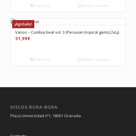
Leer más
Mostrar detalles
¡Agotado!
Varios – Cumbia beat vol. 3 (Peruvian tropical gems) 2xLp
31,99
€
Leer más
Mostrar detalles
DISCOS BORA-BORA
Plaza Universidad nº1, 18001 Granada.