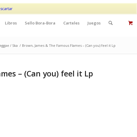
Mi cuenta
Contacto
scartar
Libros
Sello Bora-Bora
Carteles
Juegos
eggae / Ska
/
Brown, James & The Famous Flames – (Can you) feel it Lp
es – (Can you) feel it Lp