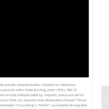
 de estudio remasterizadas, incluidos los fabulosos
o para los sellos Federal y King, entre 1959 y 1962. El
nta en este indispensable Lp. conjunto, marca uno de los
soul y funk. Los aspectos más destacados incluyen “Shout
umentales “Cross Firing” y “Hold It”. La cantante de respaldo