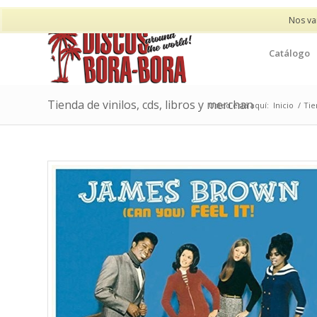
Nos va
Catálogo
Tienda de vinilos, cds, libros y merchan
Usted está aquí:
Inicio
/
Tie