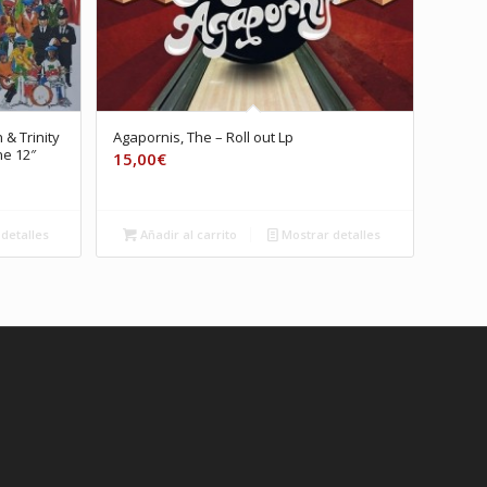
 & Trinity
Agapornis, The – Roll out Lp
ne 12″
15,00
€
detalles
Añadir al carrito
Mostrar detalles