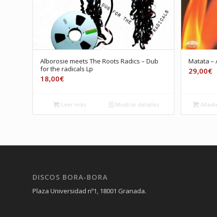
Alborosie meets The Roots Radics – Dub
Matata – A
for the radicals Lp
29,00
€
18,00
€
Leer más
Mostrar detalles
Añadir
DISCOS BORA-BORA
Plaza Universidad nº1, 18001 Granada.