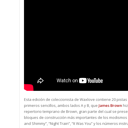
Esta edición de coleccionista de Waxlove contiene 20 pistas
primeros sencillos, ambos lados A y B, que
James Brown
hiz
repertorio temprano de Brown, gran parte del cual se prese
bloques de construcción más importantes de los modismos 
and Shimmy”, “Night Train”, “It Was You” y los números instr