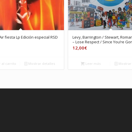
ir fiesta Lp Edición especial RSD
Levy, Barrington / Stewart, Roman
– Lose Respect / Since You’re Go
12,00
€
 al carrito
Mostrar detalles
Leer más
Mostrar 