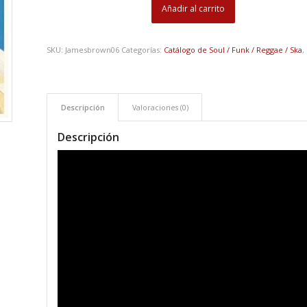
Añadir al carrito
SKU:
Jamesbrown06
Categorías:
Catálogo de Soul / Funk / Reggae / Ska
,
Descripción
Valoraciones (0)
Descripción