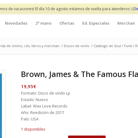
mos de vacaciones! El día 10 de agosto estamos de vuelta para atenderos :)
De
Novedades
2ª mano
Ofertas
Ed. Especiales
Merchan
nda de vinilos, cds, libros y merchan
/
Discos de vinilo
/
Catálogo de Soul / Funk / R
Brown, James & The Famous Flam
19,95
€
Formato: Disco de vinilo Lp
Estado: Nuevo
Label: Wax Love Records
Año: Reedición de 2017
País: USA
1 disponibles