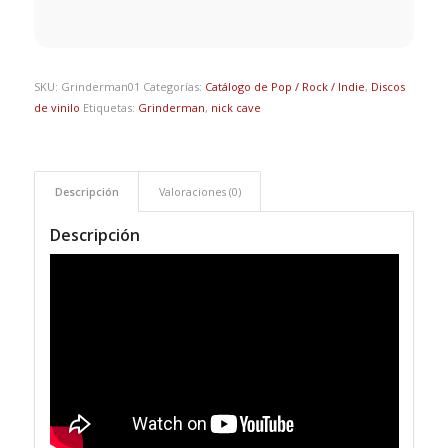
SKU:
Grinderman01
Categorías:
Catálogo de Pop / Rock / Indie
,
Discos
de vinilo
Etiquetas:
Grinderman
,
nick cave
Descripción
Valoraciones (0)
Descripción