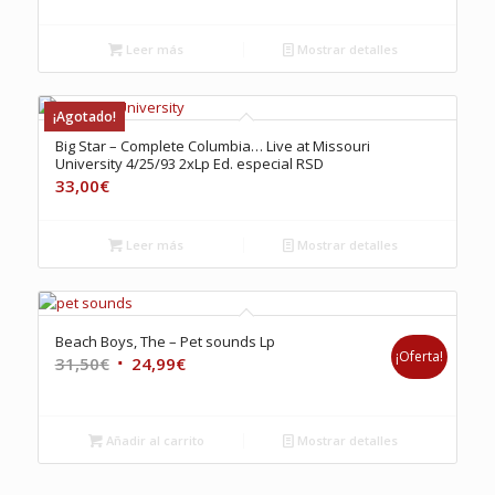
Leer más
Mostrar detalles
¡Agotado!
Big Star – Complete Columbia… Live at Missouri
University 4/25/93 2xLp Ed. especial RSD
33,00
€
Leer más
Mostrar detalles
Beach Boys, The – Pet sounds Lp
¡Oferta!
El
El
31,50
€
24,99
€
precio
precio
original
actual
era:
es:
Añadir al carrito
Mostrar detalles
31,50€.
24,99€.