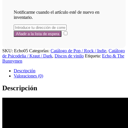
Notificarme cuando el artículo esté de nuevo en
inventario.
SKU:
Echo05
Categorías:
Catálogo de Pop / Rock / Indie
,
Catálogo
de Psicodelia / Kraut / Dark
,
Discos de vinilo
Etiqueta:
Echo & The
Bunnymen
Descripción
Valoraciones (0)
Descripción