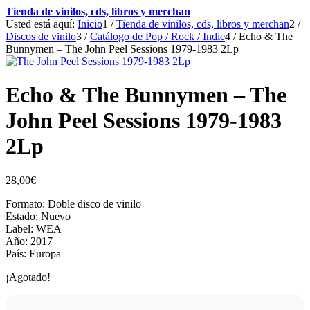
Tienda de vinilos, cds, libros y merchan
Usted está aquí:
Inicio
1
/
Tienda de vinilos, cds, libros y merchan
2
/
Discos de vinilo
3
/
Catálogo de Pop / Rock / Indie
4
/
Echo & The
Bunnymen – The John Peel Sessions 1979-1983 2Lp
Echo & The Bunnymen – The
John Peel Sessions 1979-1983
2Lp
28,00
€
Formato: Doble disco de vinilo
Estado: Nuevo
Label: WEA
Año: 2017
País: Europa
¡Agotado!