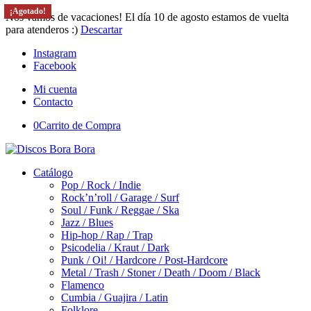
¡Agotado!
¡Agotado!
¡Agotado!
¡Agotado!
Nos vamos de vacaciones! El día 10 de agosto estamos de vuelta
para atenderos :)
Descartar
Instagram
Facebook
Mi cuenta
Contacto
0
Carrito de Compra
Catálogo
Pop / Rock / Indie
Rock’n’roll / Garage / Surf
Soul / Funk / Reggae / Ska
Jazz / Blues
Hip-hop / Rap / Trap
Psicodelia / Kraut / Dark
Punk / Oi! / Hardcore / Post-Hardcore
Metal / Trash / Stoner / Death / Doom / Black
Flamenco
Cumbia / Guajira / Latin
Folklore