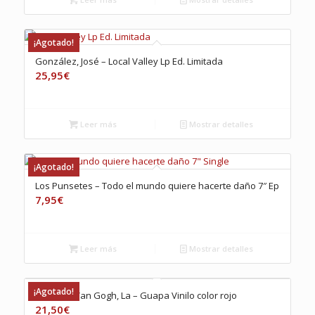
¡Agotado!
González, José – Local Valley Lp Ed. Limitada
25,95
€
Leer más
Mostrar detalles
¡Agotado!
Los Punsetes – Todo el mundo quiere hacerte daño 7″ Ep
7,95
€
Leer más
Mostrar detalles
¡Agotado!
Oreja de Van Gogh, La – Guapa Vinilo color rojo
21,50
€