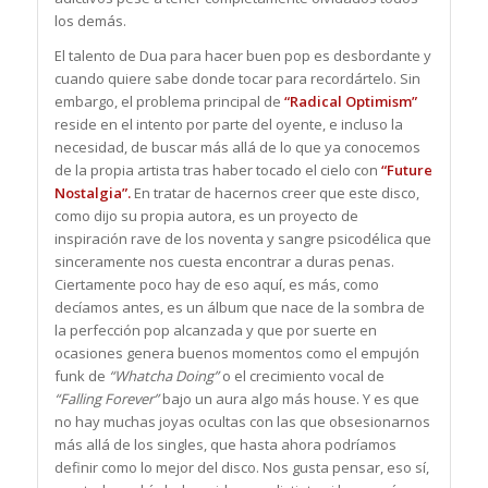
los demás.
El talento de Dua para hacer buen pop es desbordante y
cuando quiere sabe donde tocar para recordártelo. Sin
embargo, el problema principal de
“Radical Optimism”
reside en el intento por parte del oyente, e incluso la
necesidad, de buscar más allá de lo que ya conocemos
de la propia artista tras haber tocado el cielo con
“Future
Nostalgia”.
En tratar de hacernos creer que este disco,
como dijo su propia autora, es un proyecto de
inspiración rave de los noventa y sangre psicodélica que
sinceramente nos cuesta encontrar a duras penas.
Ciertamente poco hay de eso aquí, es más, como
decíamos antes, es un álbum que nace de la sombra de
la perfección pop alcanzada y que por suerte en
ocasiones genera buenos momentos como el empujón
funk de
“Whatcha Doing”
o el crecimiento vocal de
“Falling Forever”
bajo un aura algo más house. Y es que
no hay muchas joyas ocultas con las que obsesionarnos
más allá de los singles, que hasta ahora podríamos
definir como lo mejor del disco. Nos gusta pensar, eso sí,