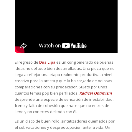
El regreso de
Dua Lipa
es un conglomerado de buenas
ideas no del todo bien desarrolladas. Una pieza que no
llega a reflejar una etapa realmente productiva a nivel
creativo para la artista y que la ha cargado de odiosas
comparaciones con su predecesor. Sujeto por unos
cuantos temas pop bien perfilados,
Radical Optimism
desprende una especie de sensación de inestabilidad,
freno y falta de cohesión que hace que no entres de
lleno y no conectes del todo con él.
Es un disco de buen rollo, sintetizadores quemados por
el sol, vacaciones y despreocupación ante la vida. Un