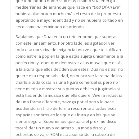
que todo podría haber sido muy distinto si la energía
mediterránea de arranque que nace en
“End Of An Era”
hubiera alumbrado mucho más el resto de la propuesta
aportándole mayor identidad y no se hubiera cortado en
seco como ha terminado ocurriendo.
Sabíamos que Dua tenía un reto enorme que superar
con este lanzamiento. Por otro lado, es agotador ver
toda esa narrativa de exigencia una vez que te califican
como estrella pop en la que estás sujeta únicamente a la
perfección y tener que demostrar a las masas que estás
a la altura que ellos deciden que estés. Dua no es así, no
quiere esa responsabilidad, no busca ser la reina de los
charts a toda costa. Es una figura comercial sí, pero no
tiene miedo a mostrar sus puntos débiles y jugársela si
está haciendo la música que ella quiere. Vive la industria
de una forma diferente, navega por el pop y lo hace
acudiendo sin filtro de forma recurrente a todos esos
espacios sonoros en los que disfruta y en los que se
siente segura. Suponemos que para el próximo disco
tocará dar un nuevo volantazo. La moda disco y
ochentas se va, el EDM está asomando la cabeza de