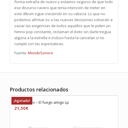
forma extraña de nuevo y estamos seguros de que todo
ese discurso ravero que tenía intención de meter en
este álbum sigue creciendo en su cabeza. Lo que no
podemos afirmar es si las nuevas decisiones volverán a
saciar las exigencias de todos aquellos que le piden un
himno pop constante, reclaman el éxito sin darle tregua
alguna a la estrella e incluso hasta la cancelan si no
cumple con las expectativas.
Fuente:
MondoSonoro
Productos relacionados
¡Agotado!
Sr. Chinarro – El fuego amigo Lp
21,50
€
Leer más
Mostrar detalles