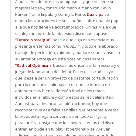
álbum lleno de arreglos pomposos –y que no tiene sus
mejores letras–, construido mano a mano con Kevin
Parker (Tame Impala) y Danny L. Harle.
Dua Lipa
se
monta las vacaciones de sus sueños sobre una ola pop
a la que nos tiene ya acostumbrados. Un mal viaje que
se aleja un poco de la obsesión disco que supuso
“Future Nostalgia”
, pese a que siga esa esencia muy
presente en temas como
“Houdini”
; y todo el elaborado
trabajo de perfección, cuidado y madurez que transmitía
su anterior entrega en esta ocasión desaparece.
“Radical Optimism”
busca más encontrar la frescura y el
juego de laboratorio del debut. Es un disco caótico ya
que, pese a ser un proyecto de bastante corta duración
para lo que suele salir hoy en día, no se termina de
entender muy bien la decisión final de los temas
incluidos en el álbum y cómo estos se retroalimentan.
Aun así, para destacar también lo bueno, hay que
reconocer que esa falsa sencillez que presenta a veces
la propuesta llega a convertirse en todo un “guilty
pleasure” y consigue que los mejores temas del disco
entren en bucle en tu playlist personal y se vuelvan
adictivos pese a tener completamente olvidados todos