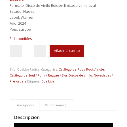
Formato: Disco de vinilo Edición limitada vinilo azul
Estado: Nuevo
Label: Warner
Año: 2024
País: Europa
3 disponibles
Añadir al carrito
SKU:
DuaLipaRadical
Categorías:
Catálogo de Pop / Rock / Indie
,
Catálogo de Soul / Funk / Reggae / Ska
,
Discos de vinilo
,
Novedades /
Pre-orders
Etiqueta:
Dua Lipa
Descripción
Valoraciones (0)
Descripción