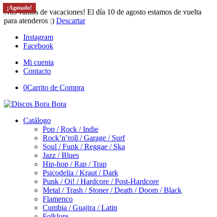
¡Agotado!
¡Agotado!
¡Agotado!
¡Agotado!
Nos vamos de vacaciones! El día 10 de agosto estamos de vuelta
para atenderos :)
Descartar
Instagram
Facebook
Mi cuenta
Contacto
0
Carrito de Compra
Catálogo
Pop / Rock / Indie
Rock’n’roll / Garage / Surf
Soul / Funk / Reggae / Ska
Jazz / Blues
Hip-hop / Rap / Trap
Psicodelia / Kraut / Dark
Punk / Oi! / Hardcore / Post-Hardcore
Metal / Trash / Stoner / Death / Doom / Black
Flamenco
Cumbia / Guajira / Latin
Folklore