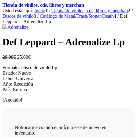
Tienda de vinilos, cds, libros y merchan
Usted está aquí:
Inicio
1
/
Tienda de vinilos, cds, libros y merchan
2
/
Discos de vinilo
3
/
Catálogo de Metal/Trash/Stoner/Death
4
/
Def
Leppard – Adrenalize Lp
Def Leppard – Adrenalize Lp
El
El
28,99
€
25,00
€
precio
precio
Formato: Disco de vinilo Lp
original
actual
Estado: Nuevo
era:
es:
Label: Universal
28,99€.
25,00€.
Año: Reedición
País: Europa
¡Agotado!
Notificarme cuando el artículo esté de nuevo en
inventario.