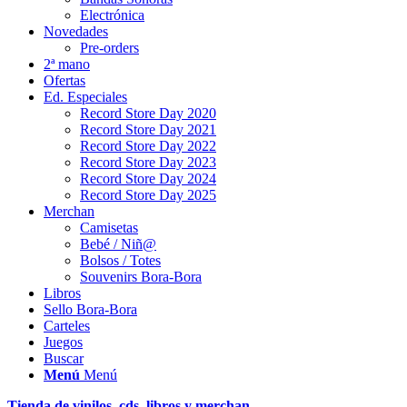
Electrónica
Novedades
Pre-orders
2ª mano
Ofertas
Ed. Especiales
Record Store Day 2020
Record Store Day 2021
Record Store Day 2022
Record Store Day 2023
Record Store Day 2024
Record Store Day 2025
Merchan
Camisetas
Bebé / Niñ@
Bolsos / Totes
Souvenirs Bora-Bora
Libros
Sello Bora-Bora
Carteles
Juegos
Buscar
Menú
Menú
Tienda de vinilos, cds, libros y merchan