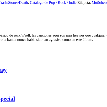
Trash/Stoner/Death
,
Catálogo de Pop / Rock / Indie
Etiqueta:
Motörhea
o básico de rock’n’roll, las canciones aquí son más heavies que cualqui
ro la banda nunca había sido tan agresiva como en este álbum.
asy
pecial