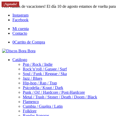
¡Agotado!
¡Agotado!
¡Agotado!
¡Agotado!
Nos vamos de vacaciones! El día 10 de agosto estamos de vuelta para
Instagram
Facebook
Mi cuenta
Contacto
0
Carrito de Compra
Catálogo
Pop / Rock / Indie
Rock’n’roll / Garage / Surf
Soul / Funk / Reggae / Ska
Jazz / Blues
Hip-hop / Rap / Trap
Psicodelia / Kraut / Dark
Punk / Oi! / Hardcore / Post-Hardcore
Metal / Trash / Stoner / Death / Doom / Black
Flamenco
Cumbia / Guajira / Latin
Folklore
Bandas Sonoras