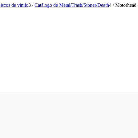
iscos de vinilo
3
/
Catálogo de Metal/Trash/Stoner/Death
4
/
Motörhead 