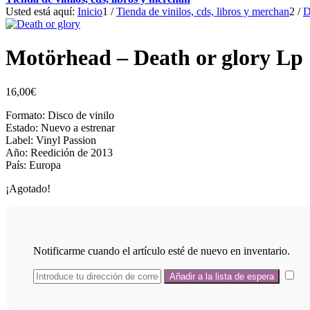
Usted está aquí:
Inicio
1
/
Tienda de vinilos, cds, libros y merchan
2
/
D
Motörhead – Death or glory Lp
16,00
€
Formato: Disco de vinilo
Estado: Nuevo a estrenar
Label: Vinyl Passion
Año: Reedición de 2013
País: Europa
¡Agotado!
Notificarme cuando el artículo esté de nuevo en inventario.