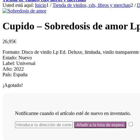
Usted está aquí:
Inicio
1
/
Tienda de vinilos, cds, libros y merchan
2
/
D
Cupido – Sobredosis de amor Lp
26,95
€
Formato: Disco de vinilo Lp Ed. Deluxe, limitada, vinilo transparente 
Estado: Nuevo
Label: Universal
Año: 2022
País: España
¡Agotado!
Notificarme cuando el artículo esté de nuevo en inventario.