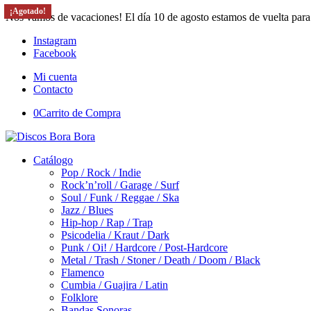
¡Agotado!
¡Agotado!
¡Agotado!
¡Agotado!
Nos vamos de vacaciones! El día 10 de agosto estamos de vuelta para
Instagram
Facebook
Mi cuenta
Contacto
0
Carrito de Compra
Catálogo
Pop / Rock / Indie
Rock’n’roll / Garage / Surf
Soul / Funk / Reggae / Ska
Jazz / Blues
Hip-hop / Rap / Trap
Psicodelia / Kraut / Dark
Punk / Oi! / Hardcore / Post-Hardcore
Metal / Trash / Stoner / Death / Doom / Black
Flamenco
Cumbia / Guajira / Latin
Folklore
Bandas Sonoras