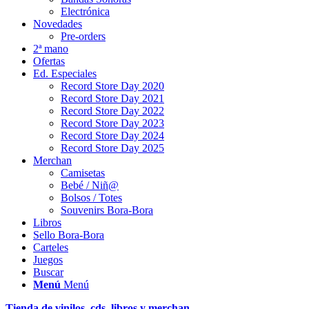
Electrónica
Novedades
Pre-orders
2ª mano
Ofertas
Ed. Especiales
Record Store Day 2020
Record Store Day 2021
Record Store Day 2022
Record Store Day 2023
Record Store Day 2024
Record Store Day 2025
Merchan
Camisetas
Bebé / Niñ@
Bolsos / Totes
Souvenirs Bora-Bora
Libros
Sello Bora-Bora
Carteles
Juegos
Buscar
Menú
Menú
Tienda de vinilos, cds, libros y merchan