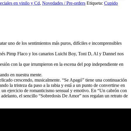
eciales en vinilo y Cd
,
Novedades / Pre-orders
Etiqueta:
Cupido
atar uno de los sentimientos más puros, difíciles e incomprensibles
onés Pimp Flaco y los canarios Luichi Boy, Toni D, Al y Dannel nos
ión con la que irrumpieron en la escena del pop independiente en
vando en nuestra mente.
delicado crescendo, musicalmente. “Se Apagó” tiene una continuación
 la tristeza da paso a la rabia y está a un punto de convertirse en
en un ejercicio de romanticismo sensual y emotivo. En “Un cabrón con
o adelanto, el sencillo “Sobredosis De Amor” nos regalan un retrato de