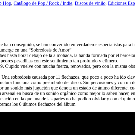
ip Hop
,
Catálogo de Pop / Rock / Indie
,
Discos de vinilo
,
Ediciones Esp
e han conseguido, se han convertido en verdaderos especialistas para tr
 sumerge en una “Sobredosis de Amor”.
bes hasta llorar debajo de la almohada, la banda formada por el barcel
peores pesadillas con este sentimiento tan profundo y efímero.
, Cupido vuelve con mucha fuerza, renovados, pero con la misma obses
 Una sobredosis causada por 11 flechazos, que poco a poco ha ido cla
tructura funciona como preámbulo del disco. Sin percusiones y con un 
 un sonido más juguetón que denota un estado de ánimo diferente, cuando
 su arsenal en busca de un sonido orgánico como mejor lo saben hacer, 
elación en la que una de las partes no ha podido olvidar y con el quint
cemos los 6 últimos flechazos del álbum.