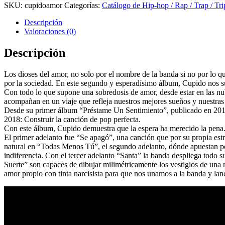
SKU:
cupidoamor
Categorías:
Catálogo de Hip-hop / Rap / Trap / Tr
Descripción
Valoraciones (0)
Descripción
Los dioses del amor, no solo por el nombre de la banda si no por lo qu
por la sociedad. En este segundo y esperadísimo álbum, Cupido nos
Con todo lo que supone una sobredosis de amor, desde estar en las nu
acompañan en un viaje que refleja nuestros mejores sueños y nuestras 
Desde su primer álbum “Préstame Un Sentimiento”, publicado en 2019
2018: Construir la canción de pop perfecta.
Con este álbum, Cupido demuestra que la espera ha merecido la pena.
El primer adelanto fue “Se apagó”, una canción que por su propia es
natural en “Todas Menos Tú”, el segundo adelanto, dónde apuestan por
indiferencia. Con el tercer adelanto “Santa” la banda despliega todo
Suerte” son capaces de dibujar milimétricamente los vestigios de una r
amor propio con tinta narcisista para que nos unamos a la banda y lan