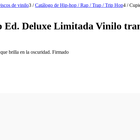
iscos de vinilo
3
/
Catálogo de Hip-hop / Rap / Trap / Trip Hop
4
/
Cupid
 Ed. Deluxe Limitada Vinilo tra
que brilla en la oscuridad. Firmado