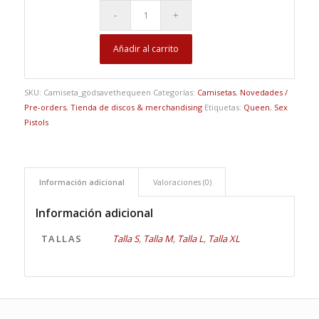
Añadir al carrito
SKU:
Camiseta_godsavethequeen
Categorías:
Camisetas
,
Novedades /
Pre-orders
,
Tienda de discos & merchandising
Etiquetas:
Queen
,
Sex
Pistols
Información adicional
Valoraciones (0)
Información adicional
TALLAS
Talla S
,
Talla M
,
Talla L
,
Talla XL