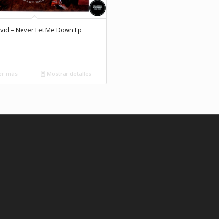
vid – Never Let Me Down Lp
er más
Mostrar detalles