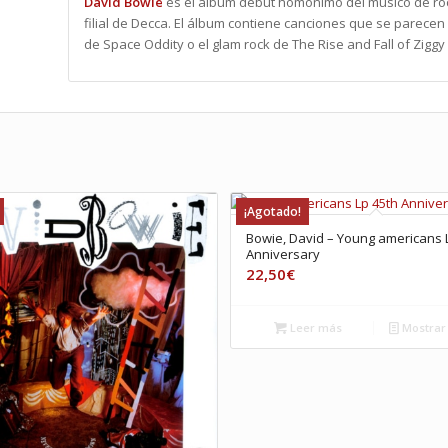
David Bowie
es el álbum debut homónimo del músico de ro
filial de Decca. El álbum contiene canciones que se parecen
de Space Oddity o el glam rock de The Rise and Fall of Zigg
¡Agotado!
Bowie, David – Young americans 
Anniversary
22,50
€
Leer más
Mostrar 