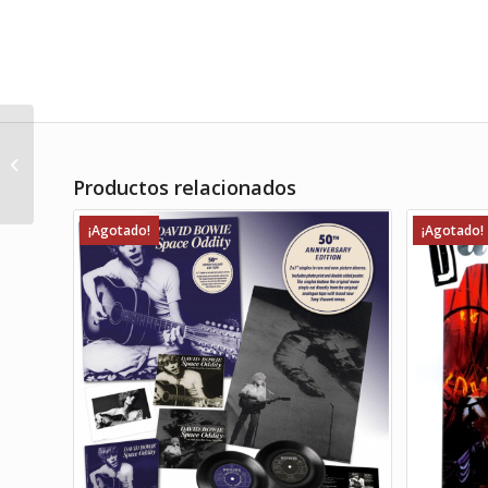
Bowie, David – Hunky
Dory Lp
Productos relacionados
¡Agotado!
¡Agotado!