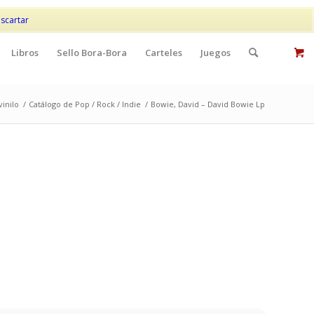
Mi cuenta
Contacto
scartar
Libros
Sello Bora-Bora
Carteles
Juegos
vinilo
/
Catálogo de Pop / Rock / Indie
/
Bowie, David – David Bowie Lp