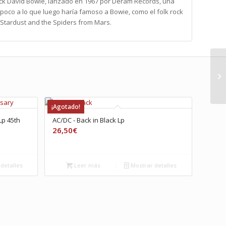
ck David Bowie, lanzado en 1967 por Deram Records, una
 poco a lo que luego haría famoso a Bowie, como el folk rock
y Stardust and the Spiders from Mars.
¡Agotado!
Lp 45th
AC/DC ‎- Back in Black Lp
26,50
€
detalles
Leer más
Mostrar detalles