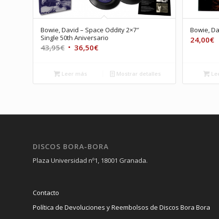
Bowie, David – Space Oddity 2×7″
Bowie, Da
Single 50th Aniversario
24,00
€
El
El
43,95
€
36,50
€
precio
precio
original
actual
Leer más
Mostrar detalles
Le
era:
es:
43,95€.
36,50€.
DISCOS BORA-BORA
Plaza Universidad nº1, 18001 Granada.
Contacto
Política de Devoluciones y Reembolsos de Discos Bora Bora