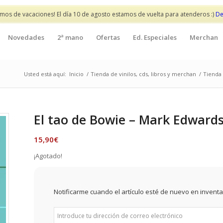
mos de vacaciones! El día 10 de agosto estamos de vuelta para atenderos :)
De
Novedades
2ª mano
Ofertas
Ed. Especiales
Merchan
Usted está aquí:
Inicio
/
Tienda de vinilos, cds, libros y merchan
/
Tienda 
El tao de Bowie – Mark Edward
15,90
€
¡Agotado!
Notificarme cuando el artículo esté de nuevo en inventa