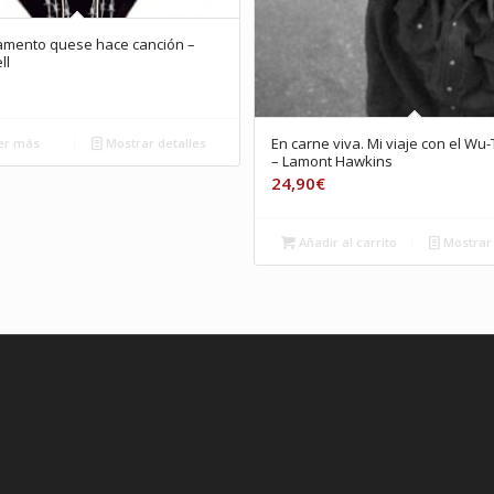
amento quese hace canción –
ll
En carne viva. Mi viaje con el Wu
er más
Mostrar detalles
– Lamont Hawkins
24,90
€
Añadir al carrito
Mostrar 