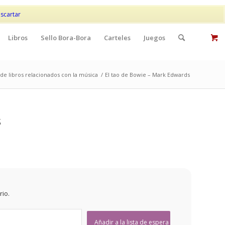
Mi cuenta
Contacto
scartar
Libros
Sello Bora-Bora
Carteles
Juegos
de libros relacionados con la música
/
El tao de Bowie – Mark Edwards
s
rio.