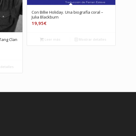
Con Billie Holiday. Una biografía coral –
Julia Blackburn
19,95
€
-Tang Clan
Leer más
Mostrar detalles
detalles