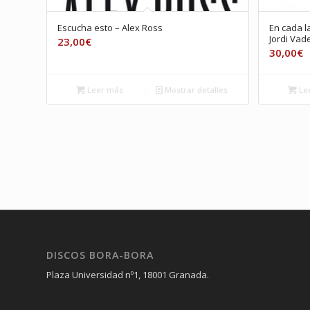
Escucha esto – Alex Ross
En cada l
Jordi Vade
23,00
€
30,00
€
Leer más
Mostrar detalles
Le
DISCOS BORA-BORA
Plaza Universidad nº1, 18001 Granada.