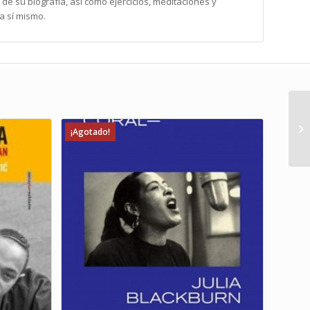
 de su biografía, así como ejercicios, meditaciones y
a sí mismo.
¡Agotado!