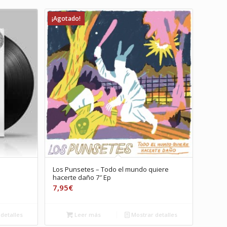
¡Agotado!
Los Punsetes – Todo el mundo quiere
hacerte daño 7″ Ep
7,95
€
detalles
Leer más
Mostrar detalles