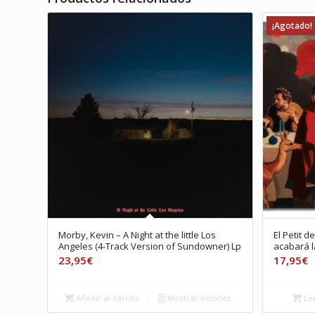
¡Agotado!
Morby, Kevin – A Night at the little Los
El Petit d
Angeles (4-Track Version of Sundowner) Lp
acabará l
23,95
€
17,95
€
Añadir al carrito
Mostrar detalles
Le