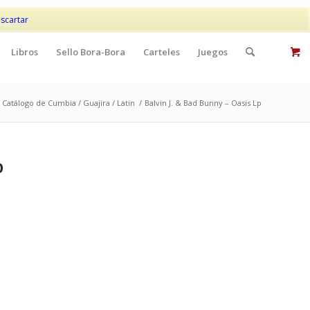
Mi cuenta
Contacto
scartar
Libros
Sello Bora-Bora
Carteles
Juegos
Catálogo de Cumbia / Guajira / Latin
/
Balvin J. & Bad Bunny – Oasis Lp
p