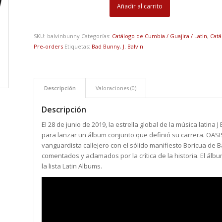
Añadir al carrito
SKU:
balvinbunny
Categorías:
Catálogo de Cumbia / Guajira / Latin
,
Catá
Pre-orders
Etiquetas:
Bad Bunny
,
J. Balvin
Descripción
Valoraciones (0)
Descripción
El 28 de junio de 2019, la estrella global de la música latin
para lanzar un álbum conjunto que definió su carrera. OASI
vanguardista callejero con el sólido manifiesto Boricua de
comentados y aclamados por la crítica de la historia. El álbu
la lista Latin Albums.