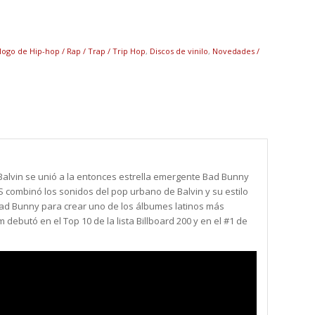
logo de Hip-hop / Rap / Trap / Trip Hop
,
Discos de vinilo
,
Novedades /
a J Balvin se unió a la entonces estrella emergente Bad Bunny
S combinó los sonidos del pop urbano de Balvin y su estilo
 Bad Bunny para crear uno de los álbumes latinos más
m debutó en el Top 10 de la lista Billboard 200 y en el #1 de