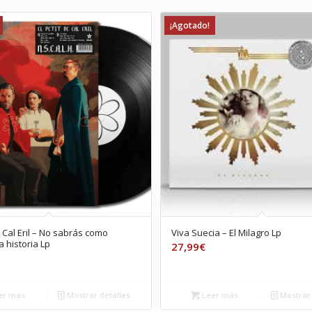
¡Agotado!
e Cal Eril – No sabrás como
Viva Suecia – El Milagro Lp
a historia Lp
27,99
€
er más
Mostrar detalles
Leer más
Mostrar 