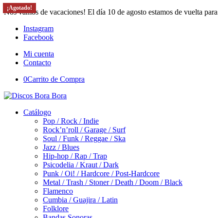
¡Agotado!
¡Agotado!
¡Agotado!
Nos vamos de vacaciones! El día 10 de agosto estamos de vuelta para
Instagram
Facebook
Mi cuenta
Contacto
0
Carrito de Compra
Catálogo
Pop / Rock / Indie
Rock’n’roll / Garage / Surf
Soul / Funk / Reggae / Ska
Jazz / Blues
Hip-hop / Rap / Trap
Psicodelia / Kraut / Dark
Punk / Oi! / Hardcore / Post-Hardcore
Metal / Trash / Stoner / Death / Doom / Black
Flamenco
Cumbia / Guajira / Latin
Folklore
Bandas Sonoras