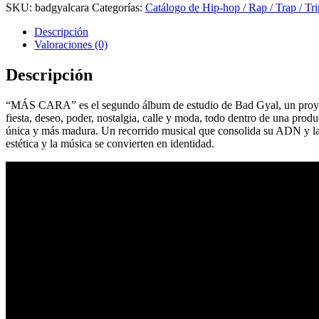
SKU:
badgyalcara
Categorías:
Catálogo de Hip-hop / Rap / Trap / Tr
Descripción
Valoraciones (0)
Descripción
“MÁS CARA” es el segundo álbum de estudio de Bad Gyal, un proyecto e
fiesta, deseo, poder, nostalgia, calle y moda, todo dentro de una pr
única y más madura. Un recorrido musical que consolida su ADN y la
estética y la música se convierten en identidad.