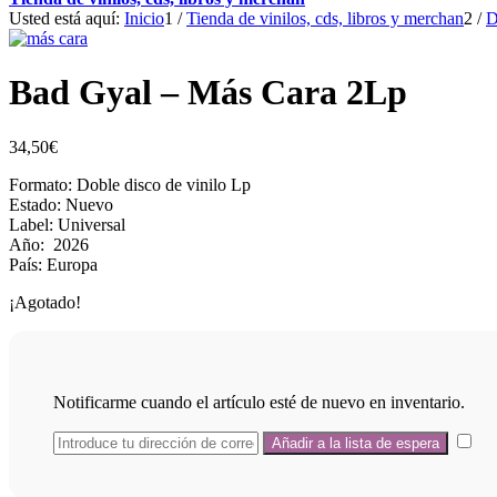
Usted está aquí:
Inicio
1
/
Tienda de vinilos, cds, libros y merchan
2
/
D
Bad Gyal – Más Cara 2Lp
34,50
€
Formato: Doble disco de vinilo Lp
Estado: Nuevo
Label: Universal
Año: 2026
País: Europa
¡Agotado!
Notificarme cuando el artículo esté de nuevo en inventario.