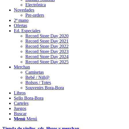
Electrónica
Novedades
Pre-orders
2ª mano
Ofertas
Ed. Especiales
Record Store Day 2020
Record Store Day 2021
Record Store Day 2022
Record Store Day 2023
Record Store Day 2024
Record Store Day 2025
Merchan
Camisetas
Bebé / Niñ@
Bolsos / Totes
Souvenirs Bora-Bora
Libros
Sello Bora-Bora
Carteles
Juegos
Buscar
Menú
Menú
Tienda de vinilos, cds, libros y merchan