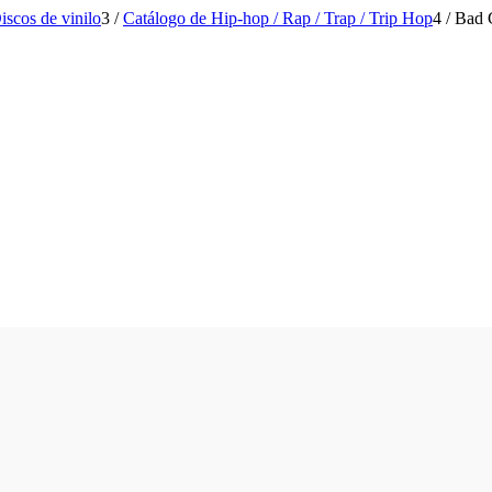
iscos de vinilo
3
/
Catálogo de Hip-hop / Rap / Trap / Trip Hop
4
/
Bad 