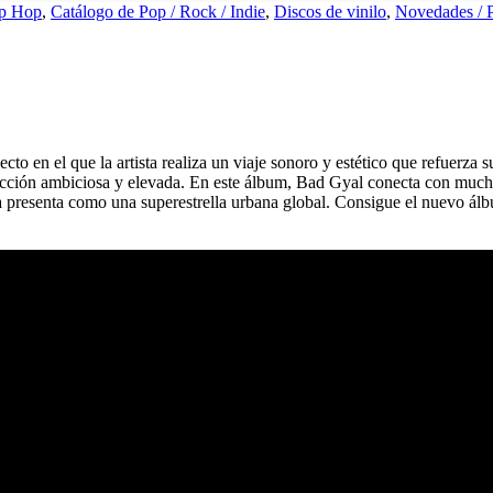
ip Hop
,
Catálogo de Pop / Rock / Indie
,
Discos de vinilo
,
Novedades / P
n el que la artista realiza un viaje sonoro y estético que refuerza su
oducción ambiciosa y elevada. En este álbum, Bad Gyal conecta con much
 presenta como una superestrella urbana global. Consigue el nuevo ál