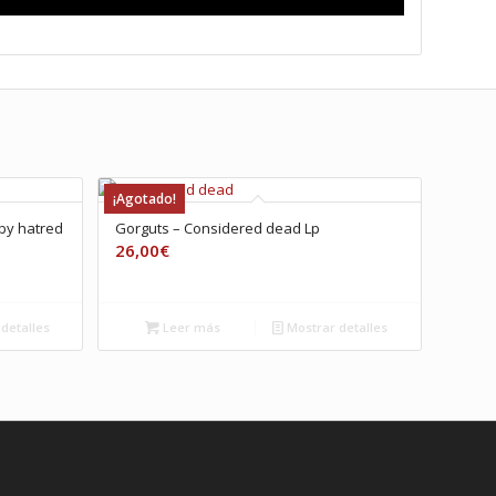
¡Agotado!
 by hatred
Gorguts – Considered dead Lp
26,00
€
detalles
Leer más
Mostrar detalles