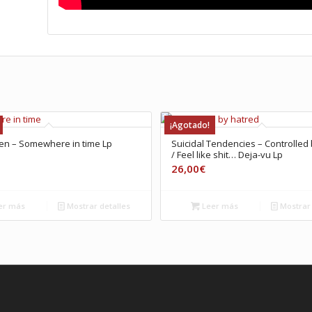
¡Agotado!
en – Somewhere in time Lp
Suicidal Tendencies – Controlled
/ Feel like shit… Deja-vu Lp
26,00
€
er más
Mostrar detalles
Leer más
Mostrar 