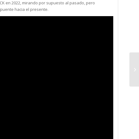
K en 2022, mirando por supuesto al pasado, pero
 puente hacia el presente.