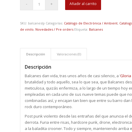
Añadir al carrito
SKU:
balcaneslp
Categorías:
Catálogo de Electrónica / Ambient
,
Catálog
de vinilo
,
Novedades / Pre-orders
Etiqueta:
Balcanes
Descripción
Valoraciones (0)
Descripción
Balcanes dan vida, tras unos años de casi silencio, a ‘
Gloria
brutalidad y todo aquello, sea lo que sea, que Balcanes d
meticulosa, quizás enfermiza, a lo largo de un tiempo hoy en
empleadas en cada uno de sus nueve temas puede que no
combinadas así, y encajan tan bien que entre su barro dan l
rock duro contemporáneo.
Post punk violento desde las entrañas del que anuncia el de
derrota. Furia entre risas, hardcore punk, drone, electronic
a la baladita crooner. Todo y siempre, manteniendo arriba e