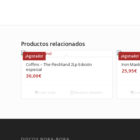
Productos relacionados
¡Agotado!
¡Agotado!
Coffins – The Fleshland 2Lp Edición
Iron Maid
especial
25,95
€
30,00
€
Leer más
Mostrar detalles
Le
DISCOS BORA-BORA