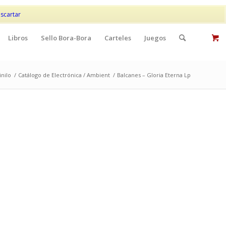
Mi cuenta
Contacto
scartar
Libros
Sello Bora-Bora
Carteles
Juegos
inilo
/
Catálogo de Electrónica / Ambient
/
Balcanes – Gloria Eterna Lp