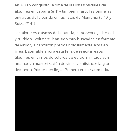
en 2021 y conquistó la cima de las listas oficiales de
álbumes en España (# 1) y también marcó las primeras
entradas de la banda en las listas de Alemania (# 49) y
Suiza (# 41).
Los álbumes clásicos de la banda, “Clockwork”, “The Call”
y “Hidden Evolution”, han sido muy buscados en formato
de vinilo y alcanzaron precios ridículamente altos en
línea. Listenable ahora está feliz de reeditar esos
álbumes en vinilos de colores de edición limitada con
una nueva masterización de vinilo y satisfacer la gran
demanda. Primero en llegar Primero en ser atendido.