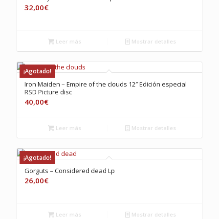
32,00
€
Leer más
Mostrar detalles
¡Agotado!
Iron Maiden – Empire of the clouds 12″ Edición especial
RSD Picture disc
40,00
€
Leer más
Mostrar detalles
¡Agotado!
Gorguts – Considered dead Lp
26,00
€
Leer más
Mostrar detalles