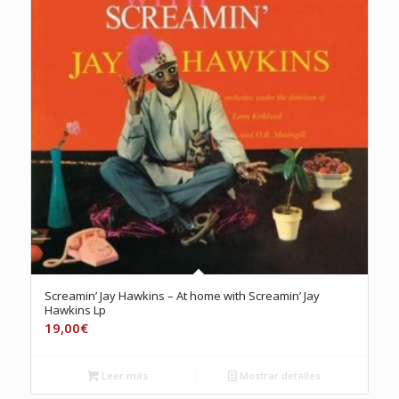
Screamin’ Jay Hawkins – At home with Screamin’ Jay
Hawkins Lp
19,00
€
Leer más
Mostrar detalles