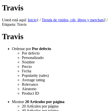
Travis
Usted está aquí:
Inicio
1
/
Tienda de vinilos, cds, libros y merchan
2
/
Etiqueta: Travis
Travis
Ordenar por
Por defecto
Por defecto
Personalizado
Nombre
Precio
Fecha
Popularity (sales)
Average rating
Relevance
Aleatorio
Product ID
Mostrar
20 Artículos por página
20 Artículos por página
40 Artículos por página