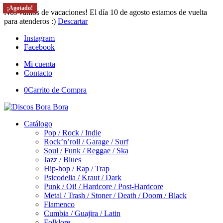
¡Agotado!
Nos vamos de vacaciones! El día 10 de agosto estamos de vuelta
para atenderos :)
Descartar
Instagram
Facebook
Mi cuenta
Contacto
0
Carrito de Compra
Catálogo
Pop / Rock / Indie
Rock’n’roll / Garage / Surf
Soul / Funk / Reggae / Ska
Jazz / Blues
Hip-hop / Rap / Trap
Psicodelia / Kraut / Dark
Punk / Oi! / Hardcore / Post-Hardcore
Metal / Trash / Stoner / Death / Doom / Black
Flamenco
Cumbia / Guajira / Latin
Folklore