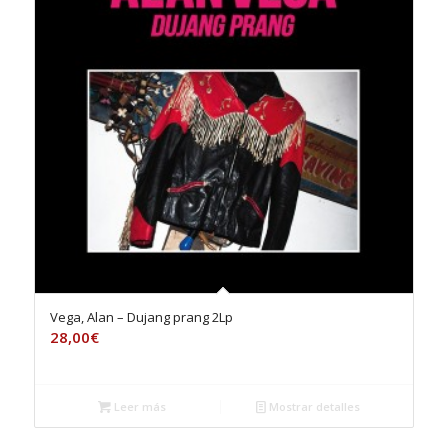
Vega, Alan – Dujang prang 2Lp
28,00
€
Leer más
Mostrar detalles