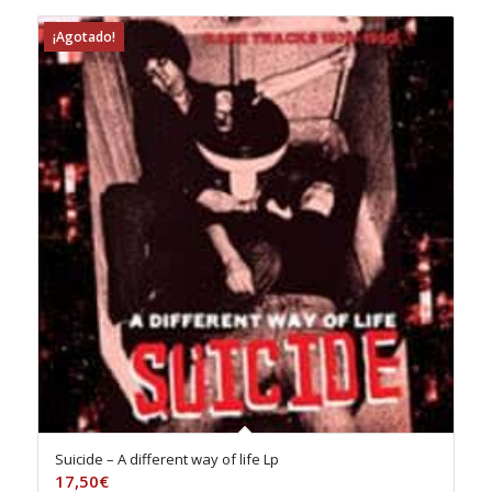
¡Agotado!
Suicide – A different way of life Lp
17,50
€