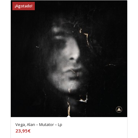
¡Agotado!
Vega, Alan – Mutator – Lp
23,95
€