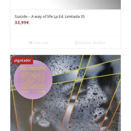
Suicide – A way of life Lp Ed. Limitada 35
33,99
€
Leer más
Mostrar detalles
¡Agotado!