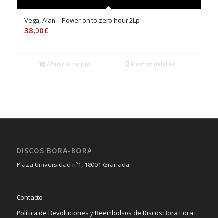
Vega, Alan – Power on to zero hour 2Lp
38,00
€
Añadir al carrito
Mostrar detalles
DISCOS BORA-BORA
Plaza Universidad nº1, 18001 Granada.
Contacto
Política de Devoluciones y Reembolsos de Discos Bora Bora