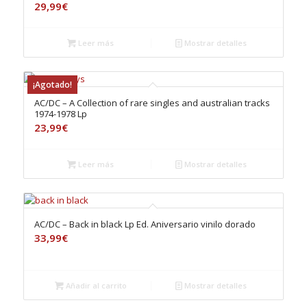
29,99
€
Leer más
Mostrar detalles
¡Agotado!
AC/DC – A Collection of rare singles and australian tracks
1974-1978 Lp
23,99
€
Leer más
Mostrar detalles
AC/DC – Back in black Lp Ed. Aniversario vinilo dorado
33,99
€
Añadir al carrito
Mostrar detalles