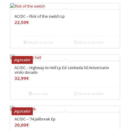
AC/DC – Flick of the switch Lp
22,50
€
Añadir al carrito
Mostrar detalles
¡Agotado!
AC/DC – Highway to Hell Lp Ed. Limitada 50 Aniversario
vinilo dorado
32,99
€
Leer más
Mostrar detalles
¡Agotado!
AC/DC – ’74 Jailbreak Ep
20,00
€