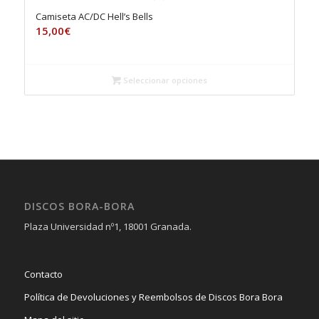
Camiseta AC/DC Hell’s Bells
15,00
€
Seleccionar opciones
DISCOS BORA-BORA
Plaza Universidad nº1, 18001 Granada.
Contacto
Política de Devoluciones y Reembolsos de Discos Bora Bora