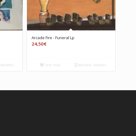
Arcade Fire ‎- Funeral Lp
24,50
€
detalles
Leer más
Mostrar detalles