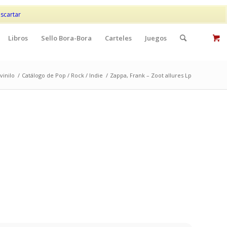
Mi cuenta
Contacto
scartar
Libros
Sello Bora-Bora
Carteles
Juegos
vinilo
/
Catálogo de Pop / Rock / Indie
/
Zappa, Frank – Zoot allures Lp