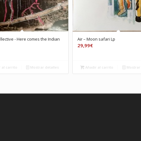
lective ‎- Here comes the Indian
Air – Moon safari Lp
29,99
€
 al carrito
Mostrar detalles
Añadir al carrito
Mostrar 