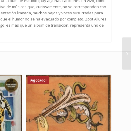
e un álbum de estudio (hay algunas canciones en vivo, como
tativo de músicos que, curiosamente, no se corresponden con
mentación limitada, muchos bajos y voces susurradas para
unque el humor no se ha evacuado por completo, Zoot Allures
go, es más que un álbum de transición; representa uno de
¡Agotado!