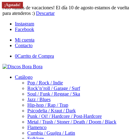
¡Agotado!
¡Agotado!
¡Agotado!
Nos vamos de vacaciones! El día 10 de agosto estamos de vuelta
para atenderos :)
Descartar
Instagram
Facebook
Mi cuenta
Contacto
0
Carrito de Compra
Catálogo
Pop / Rock / Indie
Rock’n’roll / Garage / Surf
Soul / Funk / Reggae / Ska
Jazz / Blues
Hip-hop / Rap / Trap
Psicodelia / Kraut / Dark
Punk / Oi! / Hardcore / Post-Hardcore
Metal / Trash / Stoner / Death / Doom / Black
Flamenco
Cumbia / Guajira / Latin
Folklore