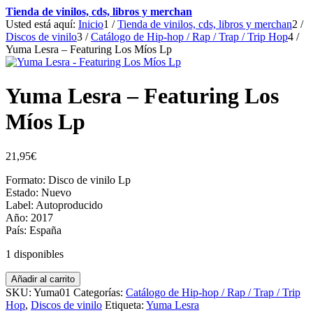
Tienda de vinilos, cds, libros y merchan
Usted está aquí:
Inicio
1
/
Tienda de vinilos, cds, libros y merchan
2
/
Discos de vinilo
3
/
Catálogo de Hip-hop / Rap / Trap / Trip Hop
4
/
Yuma Lesra – Featuring Los Míos Lp
Yuma Lesra – Featuring Los
Míos Lp
21,95
€
Formato: Disco de vinilo Lp
Estado: Nuevo
Label: Autoproducido
Año: 2017
País: España
1 disponibles
Yuma
Añadir al carrito
Lesra
SKU:
Yuma01
Categorías:
Catálogo de Hip-hop / Rap / Trap / Trip
-
Hop
,
Discos de vinilo
Etiqueta:
Yuma Lesra