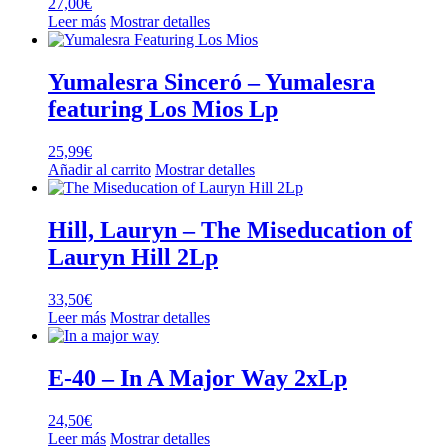
27,00
€
Leer más
Mostrar detalles
Yumalesra Sinceró – Yumalesra
featuring Los Mios Lp
25,99
€
Añadir al carrito
Mostrar detalles
Hill, Lauryn – The Miseducation of
Lauryn Hill 2Lp
33,50
€
Leer más
Mostrar detalles
E-40 – In A Major Way 2xLp
24,50
€
Leer más
Mostrar detalles