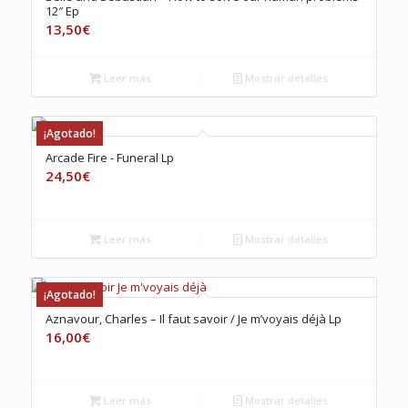
12″ Ep
13,50
€
Leer más
Mostrar detalles
¡Agotado!
Arcade Fire ‎- Funeral Lp
24,50
€
Leer más
Mostrar detalles
¡Agotado!
Aznavour, Charles – Il faut savoir / Je m’voyais déjà Lp
16,00
€
Leer más
Mostrar detalles