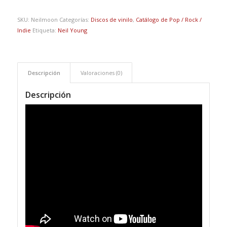
SKU:
Neilmoon
Categorías:
Discos de vinilo
,
Catálogo de Pop / Rock /
Indie
Etiqueta:
Neil Young
Descripción
Valoraciones (0)
Descripción