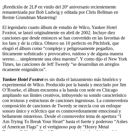
¡Reedición de 2LP en vinilo del 20º aniversario recientemente
remasterizada por Bob Ludwig y editada por Chris Bellman en
Bernie Grundman Mastering!
El legendario cuarto álbum de estudio de Wilco, Yankee Hotel
Foxtrot, se lanzó originalmente en abril de 2002. Incluye diez
canciones que desde entonces se han convertido en las favoritas de
los fans y de la crítica. Obtuvo un 10 perfecto en Pitchfork, que
elogió el álbum como “complejo y peligrosamente pegadizo,
líricamente sofisticado y provocativo, ruidoso y de alguna manera
sereno… simplemente una obra maestra”. Y como dijo el New York
Times, las canciones de Jeff Tweedy “se desarrollan en arreglos
ricamente enigmáticos”.
Yankee Hotel Foxtrot
es sin duda el lanzamiento más histórico y
experimental de Wilco. Producido por la banda y mezclado por Jim
O’Rourke, el álbum encuentra a la banda con sede en Chicago
ampliando sus límites creativos, imbuyendo su sonido característico
con texturas y estructuras de canciones ingeniosas. La conmovedora
composición de canciones de Tweedy se mezcla con un enfoque
sonoro único y ecléctico que es conmovedoramente emocional y
bellamente misterioso. Desde el conmovedor tema de apertura “I
Am Trying To Break Your Heart” hasta el fuerte y poderoso “Ashes
of American Flags” y el vertiginoso pop de “Heavy Metal