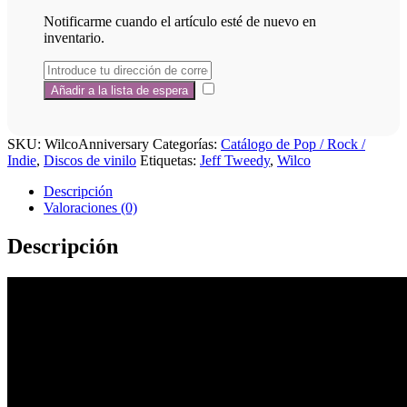
Notificarme cuando el artículo esté de nuevo en
inventario.
SKU:
WilcoAnniversary
Categorías:
Catálogo de Pop / Rock /
Indie
,
Discos de vinilo
Etiquetas:
Jeff Tweedy
,
Wilco
Descripción
Valoraciones (0)
Descripción