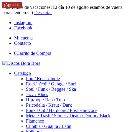
¡Agotado!
¡Agotado!
¡Agotado!
¡Agotado!
¡Agotado!
Nos vamos de vacaciones! El día 10 de agosto estamos de vuelta
para atenderos :)
Descartar
Instagram
Facebook
Mi cuenta
Contacto
0
Carrito de Compra
Catálogo
Pop / Rock / Indie
Rock’n’roll / Garage / Surf
Soul / Funk / Reggae / Ska
Jazz / Blues
Hip-hop / Rap / Trap
Psicodelia / Kraut / Dark
Punk / Oi! / Hardcore / Post-Hardcore
Metal / Trash / Stoner / Death / Doom / Black
Flamenco
Cumbia / Guajira / Latin
Folklore