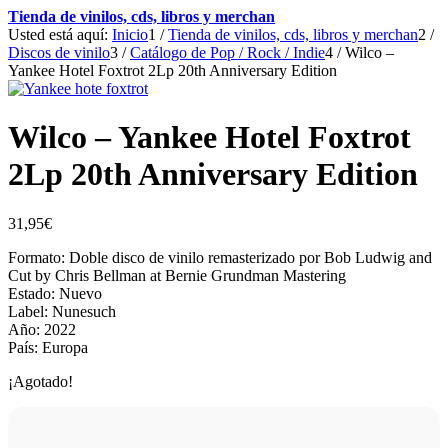
Tienda de vinilos, cds, libros y merchan
Usted está aquí:
Inicio
1
/
Tienda de vinilos, cds, libros y merchan
2
/
Discos de vinilo
3
/
Catálogo de Pop / Rock / Indie
4
/
Wilco –
Yankee Hotel Foxtrot 2Lp 20th Anniversary Edition
Wilco – Yankee Hotel Foxtrot
2Lp 20th Anniversary Edition
31,95
€
Formato: Doble disco de vinilo remasterizado por Bob Ludwig and
Cut by Chris Bellman at Bernie Grundman Mastering
Estado: Nuevo
Label: Nunesuch
Año: 2022
País: Europa
¡Agotado!