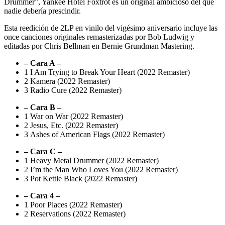
Drummer”, Yankee Hotel Foxtrot es un original ambicioso del que
nadie debería prescindir.
Esta reedición de 2LP en vinilo del vigésimo aniversario incluye las
once canciones originales remasterizadas por Bob Ludwig y
editadas por Chris Bellman en Bernie Grundman Mastering.
– Cara A –
1
I Am Trying to Break Your Heart (2022 Remaster)
2
Kamera (2022 Remaster)
3
Radio Cure (2022 Remaster)
– Cara B –
1
War on War (2022 Remaster)
2
Jesus, Etc. (2022 Remaster)
3
Ashes of American Flags (2022 Remaster)
– Cara C –
1
Heavy Metal Drummer (2022 Remaster)
2
I’m the Man Who Loves You (2022 Remaster)
3
Pot Kettle Black (2022 Remaster)
– Cara 4 –
1
Poor Places (2022 Remaster)
2
Reservations (2022 Remaster)