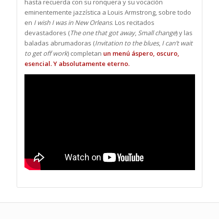
hasta recuerda con su ronquera y su vocación
eminentemente jazzística a Louis Armstrong, sobre todo
en
I wish I was in New Orleans
. Los recitados
devastadores (
The one that got away
,
Small change
) y las
baladas abrumadoras (
Invitation to the blues
,
I can’t wait
to get off work
) completan
un menú áspero, oscuro,
esencial. Y absolutamente eterno.