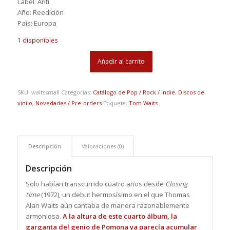
Label: Anti
Año: Reedición
País: Europa
1 disponibles
Añadir al carrito
SKU:
waitssmall
Categorías:
Catálogo de Pop / Rock / Indie
,
Discos de
vinilo
,
Novedades / Pre-orders
Etiqueta:
Tom Waits
Descripción
Valoraciones (0)
Descripción
Solo habían transcurrido cuatro años desde
Closing
time
(1972), un debut hermosísimo en el que Thomas
Alan Waits aún cantaba de manera razonablemente
armoniosa.
A la altura de este cuarto álbum, la
garganta del genio de Pomona ya parecía acumular