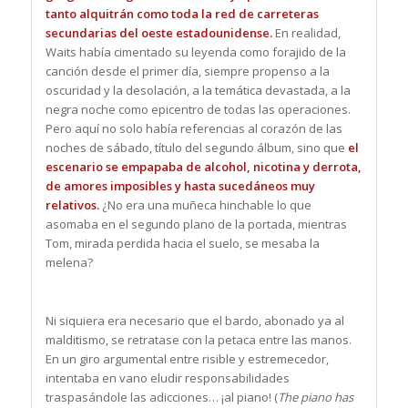
tanto alquitrán como toda la red de carreteras
secundarias del oeste estadounidense.
En realidad,
Waits había cimentado su leyenda como forajido de la
canción desde el primer día, siempre propenso a la
oscuridad y la desolación, a la temática devastada, a la
negra noche como epicentro de todas las operaciones.
Pero aquí no solo había referencias al corazón de las
noches de sábado, título del segundo álbum, sino que
el
escenario se empapaba de alcohol, nicotina y derrota,
de amores imposibles y hasta sucedáneos muy
relativos.
¿No era una muñeca hinchable lo que
asomaba en el segundo plano de la portada, mientras
Tom, mirada perdida hacia el suelo, se mesaba la
melena?
Ni siquiera era necesario que el bardo, abonado ya al
malditismo, se retratase con la petaca entre las manos.
En un giro argumental entre risible y estremecedor,
intentaba en vano eludir responsabilidades
traspasándole las adicciones… ¡al piano! (
The piano has