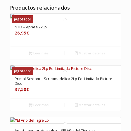
Productos relacionados
¡Agotado!
NTO – Apnea 2xLp
26,95
€
Leer más
Mostrar detalles
¡Agotado!
Primal Scream – Screamadelica 2Lp Ed. Limitada Picture
Disc
37,50
€
Leer más
Mostrar detalles
Apartamentos Acapulco – *El Año del Tigre Lp