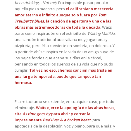
been drinking… Not me
). Era imposible pasar por alto
aquella pieza maestra, pero
el californiano merecería
amor eterno e infinito aunque solo fuera por
Tom
Traubert’s blues
, la canción de apertura y una de las
obras más estremecedoras de toda la década.
Waits
parte como inspiración en el estribillo de
Walting Matilda
,
una canción tradicional australiana muy juguetona y
pizpireta, pero él la convierte en sombría, en dolorosa. Y
a partir de ahí se inspira en la vida de un amigo suyo de
los bajos fondos que acaba sus días en la cárcel,
pensando en todos los sueños de su vida que no pudo
cumplir.
Tal vez no escuchemos canción más triste en
una larga temporada; puede que tampoco tan
hermosa.
El aire taciturno se extiende, en cualquier caso, por todo
el minutaje.
Waits ejerce la apología de las altas horas,
cita
As time goes by
para abrir y cerrar la
impresionante
Bad liver & a broken heart
(otra
apoteosis de la desolación; voz y piano, para qué más) y