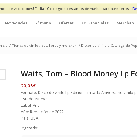
mos de vacaciones! El día 10 de agosto estamos de vuelta para atenderos :)
De
Novedades
2ª mano
Ofertas
Ed. Especiales
Merchan
Inicio
/
Tienda de vinilos, cds, libros y merchan
/
Discos de vinilo
/
Catálogo de Pop 
Waits, Tom – Blood Money Lp Ed
29,95
€
Formato: Disco de vinilo Lp Edición Limitada Aniversario vinilo 
Estado: Nuevo
Label: Anti
Año: Reedición de 2022
País: USA
¡Agotado!