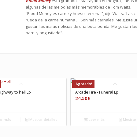
Blood Money
está grabado. Está rayado en negrita, líneas 
algunas de las melodías más memorables de Tom Waits.
“Blood Money es carne y hueso, terrenal”, dijo Waits. “Las ca
rueda de la carne humana … Son más carnales. Me gusta una
gustan las malas noticias de una boca bonita. Me gustan l
barril y angustiado”.
¡Agotado!
ighway to hell Lp
Arcade Fire ‎- Funeral Lp
24,50
€
er más
Mostrar detalles
Leer más
Mostrar 