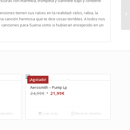
oscuras con marimba, trompeta y clarinete bajo y contiene
nciones tienen sus raíces en la realidad: celos, rabia, la
 canción hermosa que te dice cosas terribles. A todos nos
as canciones para Suena como si hubieran envejecido en un
¡Agotado!
Aerosmith – Pump Lp
El
El
24,99
€
21,99
€
precio
precio
original
actual
era:
es:
detalles
Leer más
Mostrar detalles
24,99€.
21,99€.