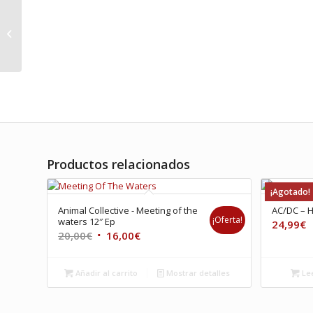
Le Mans –
Entresemana Lp
Productos relacionados
¡Agotado!
Animal Collective ‎- Meeting of the
AC/DC – H
¡Oferta!
waters 12″ Ep
24,99
€
El
El
20,00
€
16,00
€
precio
precio
original
actual
Añadir al carrito
Mostrar detalles
Le
era:
es:
20,00€.
16,00€.