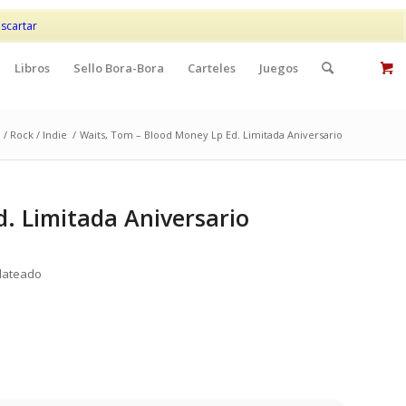
Mi cuenta
Contacto
scartar
Libros
Sello Bora-Bora
Carteles
Juegos
/ Rock / Indie
/
Waits, Tom – Blood Money Lp Ed. Limitada Aniversario
. Limitada Aniversario
plateado