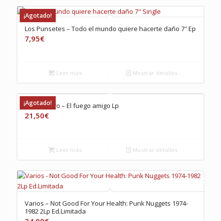
¡Agotado!
Los Punsetes – Todo el mundo quiere hacerte daño 7″ Ep
7,95
€
Leer más
Mostrar detalles
¡Agotado!
Sr. Chinarro – El fuego amigo Lp
21,50
€
Leer más
Mostrar detalles
Varios – Not Good For Your Health: Punk Nuggets 1974-
1982 2Lp Ed.Limitada
34,00
€