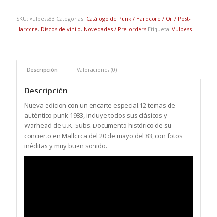
SKU:
vulpess83
Categorías:
Catálogo de Punk / Hardcore / Oi! / Post-
Harcore
,
Discos de vinilo
,
Novedades / Pre-orders
Etiqueta:
Vulpess
Descripción
Valoraciones (0)
Descripción
Nueva edicion con un encarte especial.12 temas de
auténtico punk 1983, incluye todos sus clásicos y
Warhead de U.K. Subs. Documento histórico de su
concierto en Mallorca del 20 de mayo del 83, con fotos
inéditas y muy buen sonido.