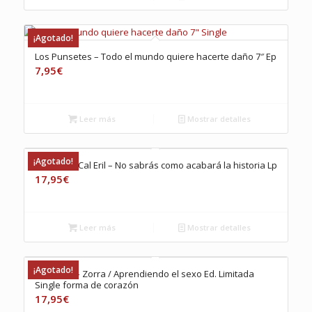
¡Agotado!
Los Punsetes – Todo el mundo quiere hacerte daño 7″ Ep
7,95
€
Leer más
Mostrar detalles
¡Agotado!
El Petit de Cal Eril – No sabrás como acabará la historia Lp
17,95
€
Leer más
Mostrar detalles
¡Agotado!
Bad Gyal – Zorra / Aprendiendo el sexo Ed. Limitada
Single forma de corazón
17,95
€