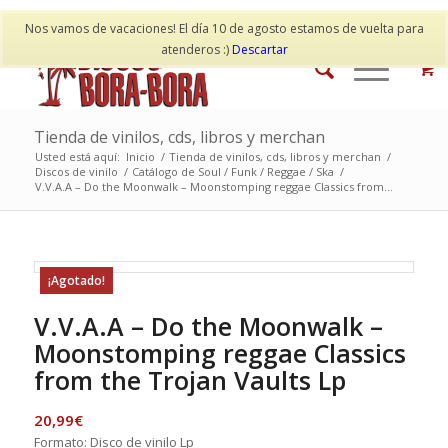
Mi cuenta
Contacto
Nos vamos de vacaciones! El día 10 de agosto estamos de vuelta para
atenderos :)
Descartar
Tienda de vinilos, cds, libros y merchan
Usted está aquí:
Inicio
/
Tienda de vinilos, cds, libros y merchan
/
Discos de vinilo
/
Catálogo de Soul / Funk / Reggae / Ska
/
V.V.A.A – Do the Moonwalk – Moonstomping reggae Classics from...
¡Agotado!
V.V.A.A – Do the Moonwalk –
Moonstomping reggae Classics
from the Trojan Vaults Lp
20,99
€
Formato: Disco de vinilo Lp