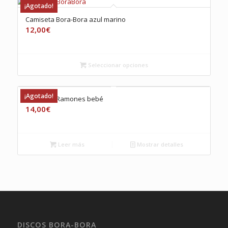
¡Agotado!
Camiseta Bora-Bora azul marino
12,00
€
Seleccionar opciones
¡Agotado!
Camiseta Ramones bebé
14,00
€
Leer más
Mostrar detalles
DISCOS BORA-BORA