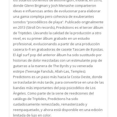
los sótanos bohemios de Bloomington, Indiana, en 2010,
donde Glenn Brigman y Josh Menashe compartieron
ideas e influencias antes de evolucionar para elaborar
una gama compleja pero cohesiva de exuberantes
sonidos “psicodélicos de playa”. Publicado originalmente
en 2013 (Stroll On records), Predictions es el tercer álbum
de Triptides. Llevando la calidad de la producción a otro
nivel, es su primer álbum grabado en un estudio
profesional, evolucionando a partir de una producción
casera lo-fi en grabadoras de casete Tascam de 8 pistas.
El ágil surf pop del anterior álbum ha sido sustituido por
historias de dolor mezcladas con un estimulante pop de
guitarras a la manera de The Byrds y su venerada
estirpe (Teenage Fanclub, Allah-Las, Temples).
Predictions es un paso más hacia la Costa Oeste, donde
se trasladarán más tarde, para convertirse en una de las
bandas más importantes del pop psicodélico de Los
Ángeles. Como parte de la serie de reediciones del
catálogo de Triptides, Predictions ha sido
cuidadosamente remezclado, remasterizado y
reempaquetado, y ahora está disponible en una edición
limitada de lujo en color.