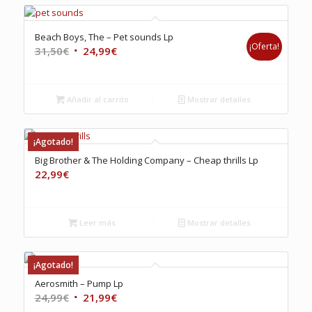
Beach Boys, The – Pet sounds Lp
¡Oferta!
El
El
31,50
€
24,99
€
precio
precio
original
actual
era:
es:
Añadir al carrito
Mostrar detalles
31,50€.
24,99€.
¡Agotado!
Big Brother & The Holding Company – Cheap thrills Lp
22,99
€
Leer más
Mostrar detalles
¡Agotado!
Aerosmith – Pump Lp
El
El
24,99
€
21,99
€