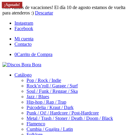
¡Agotado!
¡Agotado!
¡Agotado!
¡Agotado!
¡Agotado!
Nos vamos de vacaciones! El día 10 de agosto estamos de vuelta
para atenderos :)
Descartar
Instagram
Facebook
Mi cuenta
Contacto
0
Carrito de Compra
Catálogo
Pop / Rock / Indie
Rock’n’roll / Garage / Surf
Soul / Funk / Reggae / Ska
Jazz / Blues
Hip-hop / Rap / Trap
Psicodelia / Kraut / Dark
Punk / Oi! / Hardcore / Post-Hardcore
Metal / Trash / Stoner / Death / Doom / Black
Flamenco
Cumbia / Guajira / Latin
Folklore