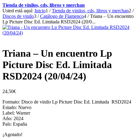
Tienda de vinilos, cds, libros y merchan
Usted está aquí:
Inicio
1
/
Tienda de vinilos, cds, libros y merchan
2
/
Discos de vinilo
3
/
Catálogo de Flamenco
4
/
Triana – Un encuentro
Lp Picture Disc Ed. Limitada RSD2024 (20/0...
Triana – Un encuentro Lp
Picture Disc Ed. Limitada
RSD2024 (20/04/24)
24,50
€
Formato: Disco de vinilo Lp Picture Disc Ed. Limitada RSD2024
Estado: Nuevo
Label: Warner
Año: 2024
País: España
¡Agotado!