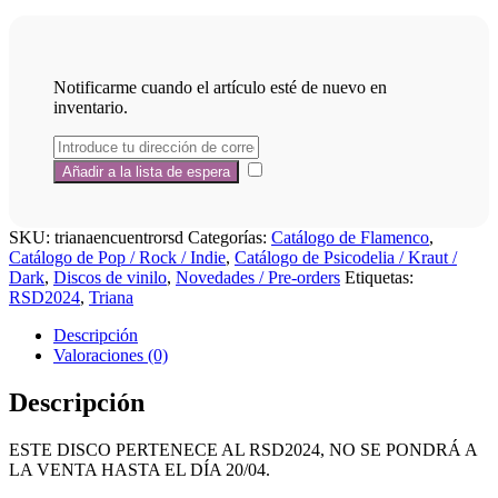
Notificarme cuando el artículo esté de nuevo en
inventario.
SKU:
trianaencuentrorsd
Categorías:
Catálogo de Flamenco
,
Catálogo de Pop / Rock / Indie
,
Catálogo de Psicodelia / Kraut /
Dark
,
Discos de vinilo
,
Novedades / Pre-orders
Etiquetas:
RSD2024
,
Triana
Descripción
Valoraciones (0)
Descripción
ESTE DISCO PERTENECE AL RSD2024, NO SE PONDRÁ A
LA VENTA HASTA EL DÍA 20/04.