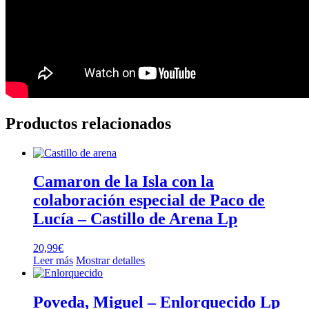
Productos relacionados
Camaron de la Isla con la
colaboración especial de Paco de
Lucía – Castillo de Arena Lp
20,99
€
Leer más
Mostrar detalles
Poveda, Miguel – Enlorquecido Lp